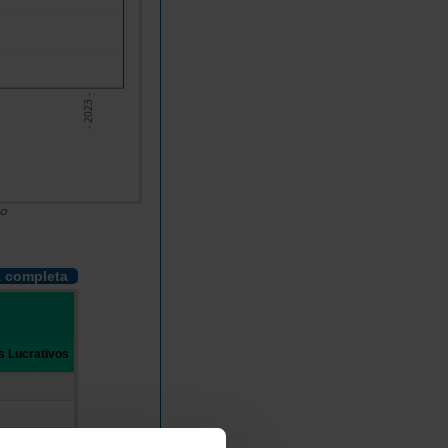
- 2023 -
do
a completa
s Lucrativos