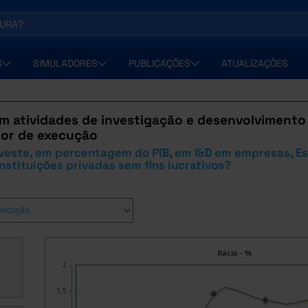
S
SIMULADORES
PUBLICAÇÕES
ATUALIZAÇÕES
m atividades de investigação e desenvolvimento 
tor de execução
veste, em percentagem do PIB, em I&D em empresas, Es
instituições privadas sem fins lucrativos?
Rácio - %
2
1,5