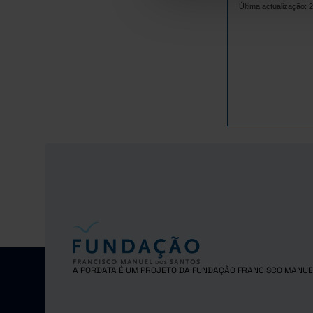
1
2014
Última actualização: 
1
2015
1
2016
1
2017
1
2018
1
2019
1
2020
1
2021
1
2022
1
2023
2024
Pro
2025
Pro
A PORDATA É UM PROJETO DA FUNDAÇÃO FRANCISCO MANUE