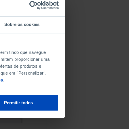
Sobre os cookies
 permitindo que navegue
permitem proporcionar uma
fertas de produtos e
ique em "Personalizar".
es
.
Permitir todos