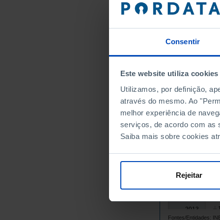
0
1988
0
1990
0
1992
Consentir
0
1995
0
1997
Este website utiliza cookies
0
1999
Utilizamos, por definição, a
0
2001
através do mesmo. Ao "Permit
0
2003
melhor experiência de naveg
0
2005
serviços, de acordo com as s
1
2007
Saiba mais sobre cookies at
2008
┴
1
2009
1
2010
Rejeitar
1
2011
1
2012
2013
┴
Fontes/Entidades: 