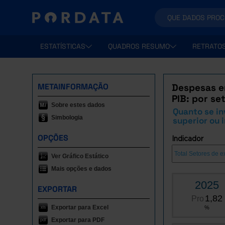
ESTATÍSTICAS
QUADROS RESUMO
RETRATO
METAINFORMAÇÃO
Despesas e
PIB: por se
Sobre estes dados
Quanto se in
Simbologia
superior ou 
OPÇÕES
Indicador
Ver Gráfico Estático
Mais opções e dados
2025
EXPORTAR
1,82
Pro
Exportar para Excel
%
Exportar para PDF