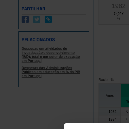
1982
PARTILHAR
0,27
%
RELACIONADOS
Despesas em atividades de
investigação e desenvolvimento
(I&D): total e por setor de execução
em Portugal
Despesas das Administrações
Públicas em educação em % do PIB
em Portugal
Rácio - %
Anos
T
0
1982
0
1984
0
1986