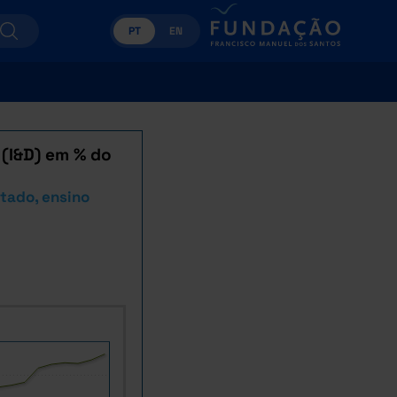
PT
EN
(I&D) em % do
tado, ensino