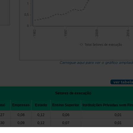
1
0,5
0
- 1982 -
- 1997 -
- 2009 -
- 2016 -
Total Setores de execução
Carregue aqui para ver o gráfico amplia
ver tabel
Setores de execução
otal
Empresas
Estado
Ensino Superior
Instituições Privadas sem Fin
,27
0,08
0,12
0,06
0,01
,30
0,09
0,12
0,07
0,01
,35
0,09
0,13
0,11
0,03