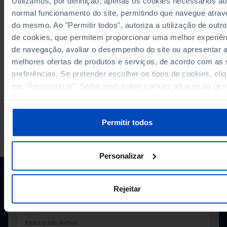
Utilizamos, por definição, apenas os cookies necessários ao
normal funcionamento do site, permitindo que navegue atrav
RELACIONADOS
do mesmo. Ao "Permitir todos", autoriza a utilização de outro
Emprego nas Administrações Públicas: total e por relação jurídica (2011-
de cookies, que permitem proporcionar uma melhor experiên
Portugal
de navegação, avaliar o desempenho do site ou apresentar 
Trabalhadores por conta de outrem: total e por tipo de contrato em Portug
melhores ofertas de produtos e serviços, de acordo com as
preferências. Se pretender escolher os tipos de cookies, cli
em "Personalizar". Saiba mais sobre cookies através da ges
de preferências ou da nossa
Política de Cookies
.
Permitir todos
A PORDATA É UM PROJETO DA FUNDAÇÃO FRANCISCO MANUEL DOS
SANTOS.
SUBSCREVER A NEWSLETTER DA
Personalizar
FUNDAÇÃO
MANTENHA-SE A PAR.
Rejeitar
E-MAIL