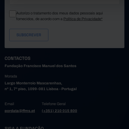
Autorizo o tratamento dos meus dados pessoais aqui
fornecidos, de acordo com a
Política de Privacidade*
CONTACTOS
Fundação Francisco Manuel dos Santos
Morada
Largo Monterroio Mascarenhas,
nº 1, 7º piso, 1099-081 Lisboa - Portugal
Email
Telefone Geral
pordata@ffms.pt
(+351) 210 015 800
SIGA A FUNDAÇÃO