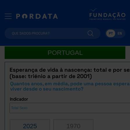
PT
EN
PORTUGAL
Esperança de vida à nascença: total e por s
(base: triénio a partir de 2001)
Quantos anos, em média, pode uma pessoa espera
viver desde o seu nascimento?
Indicador
2025
1970