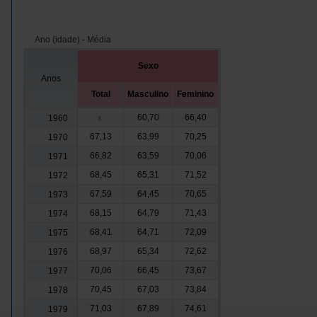
Ano (idade) - Média
Sexo
Anos
Total
Masculino
Feminino
60,70
66,40
1960
x
67,13
63,99
70,25
1970
66,82
63,59
70,06
1971
68,45
65,31
71,52
1972
67,59
64,45
70,65
1973
68,15
64,79
71,43
1974
68,41
64,71
72,09
1975
68,97
65,34
72,62
1976
70,06
66,45
73,67
1977
70,45
67,03
73,84
1978
71,03
67,89
74,61
1979