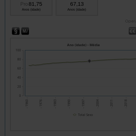
81,75
67,13
Pro
Anos (idade)
Anos (idade)
Oper
Ano (idade) - Média
100
80
60
40
20
0
- 1960 -
- 1976 -
- 1983 -
- 1990 -
- 1997 -
- 2004 -
- 2011 -
- 2018 -
Total Sexo