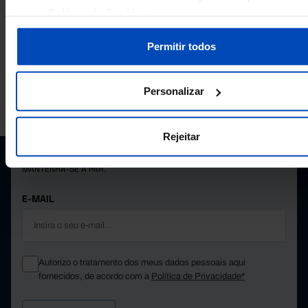
340,1
2,9
2012
nossa
Política de Cookies
.
338,7
-
2013
331,3
-
2014
Permitir todos
336,1
-
2015
338,3
-
2016
Personalizar
A PORDATA É UM PROJETO DA FUNDAÇÃO FRANCISCO MANUEL DOS
338,0
-
2017
SANTOS.
342,6
-
2018
SUBSCREVER A NEWSLETTER DA
Rejeitar
348,6
-
2019
FUNDAÇÃO
346,8
-
2020
MANTENHA-SE A PAR.
345,8
-
2021
┴
333,7
-
2022
Pro
E-MAIL
319,0
-
2023
Pro
313,4
-
2024
Pro
Autorizo o tratamento dos meus dados pessoais aqui
fornecidos, de acordo com a
Política de Privacidade*