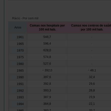
Rácio - Por cem mil
Camas nos hospitais por
Camas nos centros de saúd
Anos
100 mil hab.
por 100 mil hab.
546,7
1961
-
596,4
1965
-
628,0
1970
-
574,8
1975
-
527,6
1980
-
392,0
48,1
1985
┴
┴
397,6
32,4
1990
392,8
29,6
1991
393,3
26,8
1992
387,9
23,9
1993
384,8
22,1
1994
383,7
20,7
1995