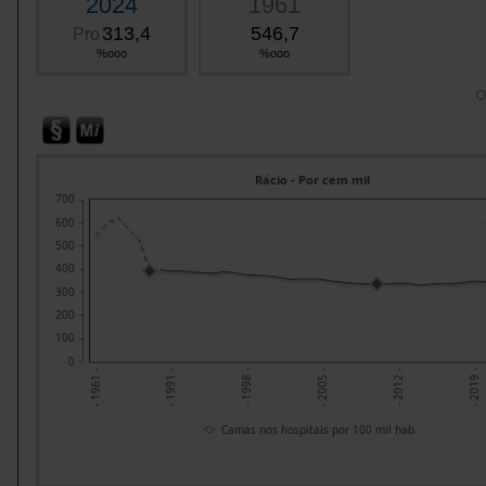
2024
1961
313,4
546,7
Pro
%ooo
%ooo
O
Rácio - Por cem mil
700
600
500
400
300
200
100
0
- 2012 -
- 2005 -
- 1998 -
- 1991 -
- 1961 -
- 2019 -
Camas nos hospitais por 100 mil hab.