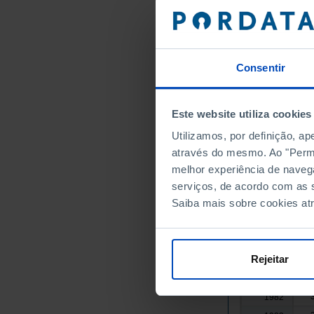
1967
1968
1969
Consentir
1970
1971
1972
Este website utiliza cookies
1973
Utilizamos, por definição, a
1974
através do mesmo. Ao "Permit
1975
melhor experiência de naveg
1976
serviços, de acordo com as s
Saiba mais sobre cookies at
1977
1978
1979
Rejeitar
1980
1981
1982