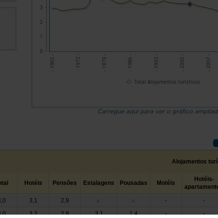
3
2
1
0
- 1972 -
- 2007 -
- 1979 -
- 1986 -
- 1993 -
- 1965 -
- 2000 -
Total Alojamentos turísticos
Carregue aqui para ver o gráfico amplia
Alojamentos turí
Hotéis-
otal
Hotéis
Pensões
Estalagens
Pousadas
Motéis
apartament
3,0
3,1
2,9
-
-
x
x
3,0
3,2
2,8
3,1
1,4
-
-