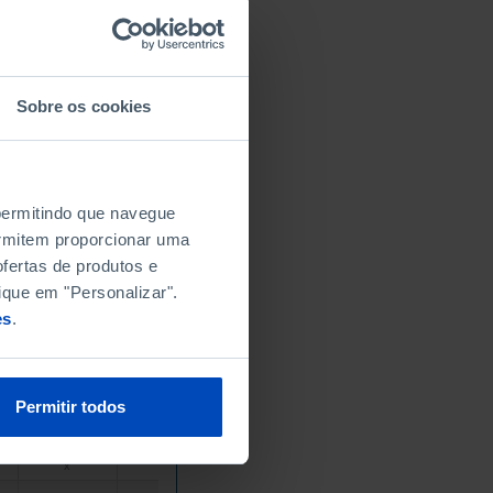
-
-
//
//
-
-
//
//
-
-
//
//
Sobre os cookies
-
-
//
//
-
-
//
//
-
-
//
//
-
-
//
//
 permitindo que navegue
-
-
//
//
permitem proporcionar uma
-
-
//
//
fertas de produtos e
-
-
//
//
ique em "Personalizar".
-
-
es
.
//
//
-
-
//
//
x
x
//
//
Permitir todos
x
x
//
//
x
x
//
//
x
x
//
//