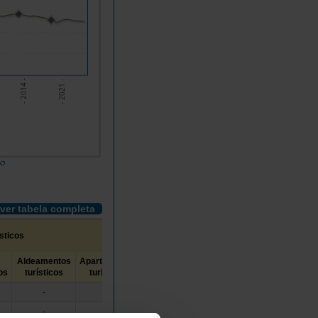
- 2014 -
- 2021 -
do
ver tabela completa
sticos
Aldeamentos
Apartamentos
Alojamento
Turismo de habitação
os
turísticos
turísticos
Local
e no espaço rural
-
-
//
//
-
-
//
//