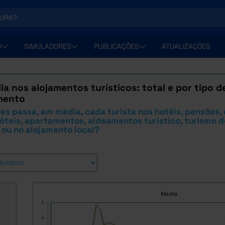
S
SIMULADORES
PUBLICAÇÕES
ATUALIZAÇÕES
a nos alojamentos turísticos: total e por tipo d
mento
es passa, em média, cada turista nos hotéis, pensões,
teis, apartamentos, aldeamentos turístico, turismo d
 ou no alojamento local?
Média
5
4