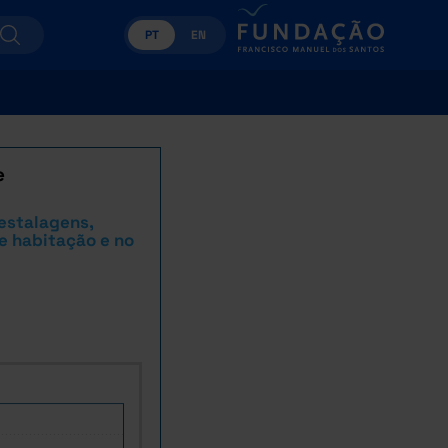
PT
EN
e
 estalagens,
e habitação e no