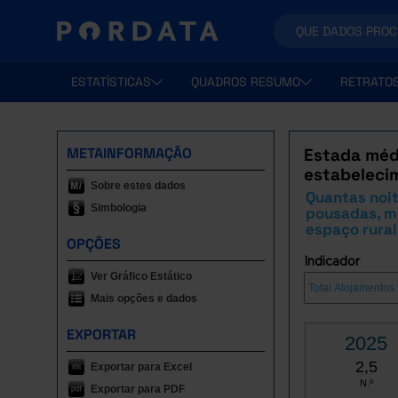
ESTATÍSTICAS
QUADROS RESUMO
RETRATO
METAINFORMAÇÃO
Estada médi
estabeleci
Sobre estes dados
Quantas noit
Simbologia
pousadas, mó
espaço rural
OPÇÕES
Indicador
Ver Gráfico Estático
Mais opções e dados
EXPORTAR
2025
2,5
Exportar para Excel
N.º
Exportar para PDF