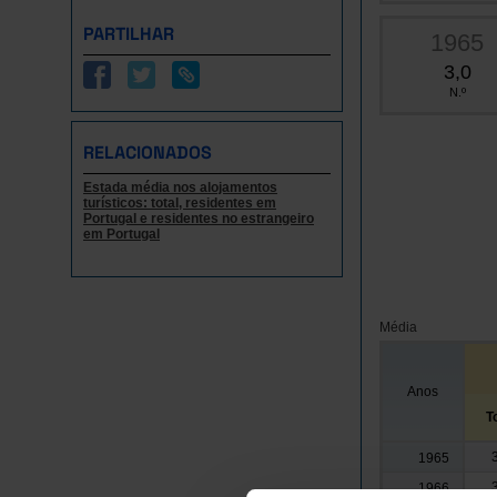
PARTILHAR
1965
3,0
N.º
RELACIONADOS
Estada média nos alojamentos
turísticos: total, residentes em
Portugal e residentes no estrangeiro
em Portugal
Média
Anos
T
1965
1966