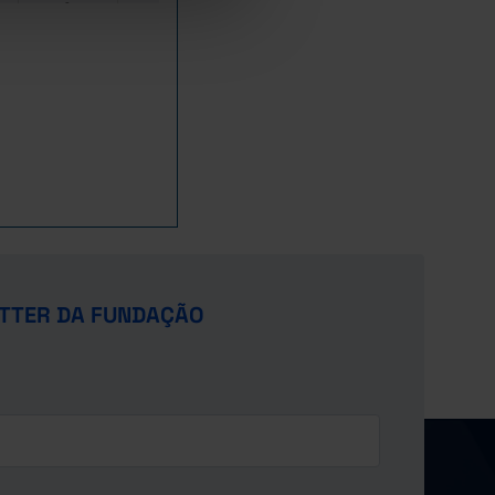
-
-
//
//
8,5
7,3
//
//
8,8
7,5
//
//
8,7
7,1
//
//
8,7
6,9
//
//
7,8
7,4
//
//
8,3
7,2
//
//
7,6
7,0
//
//
7,6
7,0
//
//
7,3
6,9
//
//
7,3
7,1
//
//
TTER DA FUNDAÇÃO
7,5
7,3
//
//
8,0
7,4
//
//
7,6
6,9
//
//
7,5
6,8
//
//
7,7
7,1
//
//
7,5
7,3
//
//