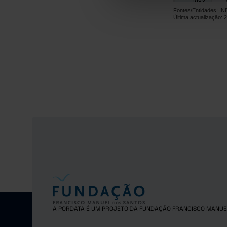
1983
Fontes/Entidades: I
1984
Última actualização: 
1985
1986
1987
1988
1989
1990
1991
1992
1993
1994
1995
1996
1997
1998
A PORDATA É UM PROJETO DA FUNDAÇÃO FRANCISCO MANUE
1999