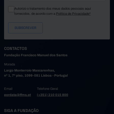
Autorizo o tratamento dos meus dados pessoais aqui
fornecidos, de acordo com a
Política de Privacidade*
CONTACTOS
Fundação Francisco Manuel dos Santos
Morada
Largo Monterroio Mascarenhas,
nº 1, 7º piso, 1099-081 Lisboa - Portugal
Email
Telefone Geral
pordata@ffms.pt
(+351) 210 015 800
SIGA A FUNDAÇÃO