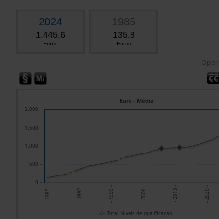
2024
1985
1.445,6
135,8
Euros
Euros
Oper
Euro - Média
2.000
1.500
1.000
500
0
- 1992 -
- 2013 -
- 1999 -
- 2020 -
- 1985 -
- 2006 -
Total Níveis de qualificação