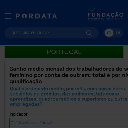
PT
EN
PORTUGAL
Ganho médio mensal dos trabalhadores do s
feminino por conta de outrem: total e por ní
qualificação
Qual o ordenado médio, por mês, com horas extra,
subsídios ou prémios, das mulheres, tais como
aprendizes, quadros médios e superiores ou outra
empregadas?
Indicador