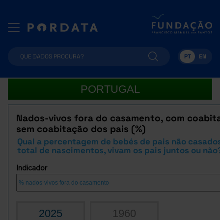
PT
EN
PORTUGAL
Nados-vivos fora do casamento, com coabit
sem coabitação dos pais (%)
Qual a percentagem de bebés de pais não casado
total de nascimentos, vivam os pais juntos ou não
Indicador
2025
1960