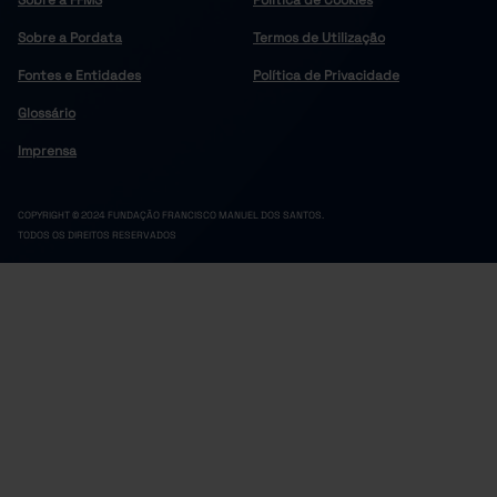
Sobre a FFMS
Política de Cookies
60,0
42,3
17,8
2021
Sobre a Pordata
Termos de Utilização
60,2
43,3
16,9
2022
Fontes e Entidades
Política de Privacidade
59,5
43,2
16,3
2023
59,2
43,1
16,1
2024
Glossário
59,2
43,6
15,6
2025
Imprensa
COPYRIGHT © 2024 FUNDAÇÃO FRANCISCO MANUEL DOS SANTOS.
TODOS OS DIREITOS RESERVADOS