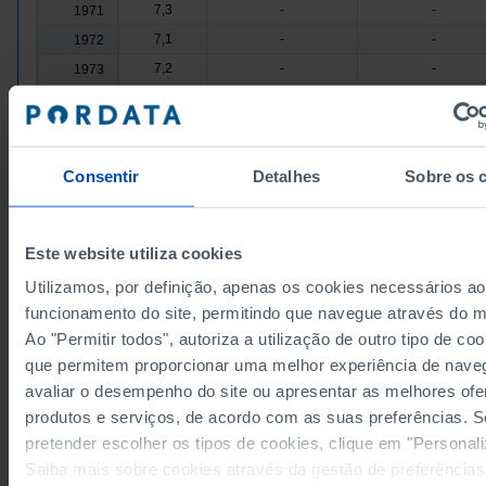
7,3
-
-
1971
7,1
-
-
1972
7,2
-
-
1973
7,2
-
-
1974
7,2
-
-
1975
7,3
-
-
1976
Consentir
Detalhes
Sobre os 
7,2
-
-
1977
7,7
-
-
1978
Fontes/Entidades: INE, PORDATA
8,2
-
-
1979
Última actualização: 2026-04-30
Este website utiliza cookies
9,2
-
-
1980
┴
Utilizamos, por definição, apenas os cookies necessários a
9,5
-
-
1981
funcionamento do site, permitindo que navegue através do 
10,0
-
-
1982
Ao "Permitir todos", autoriza a utilização de outro tipo de coo
10,7
-
-
1983
que permitem proporcionar uma melhor experiência de nave
RELACIONADOS
avaliar o desempenho do site ou apresentar as melhores ofe
11,5
-
-
1984
Indicadores de fecundidade: Índice sintético de fecundidade e taxa bruta 
produtos e serviços, de acordo com as suas preferências. S
12,3
-
-
1985
reprodução em Portugal
pretender escolher os tipos de cookies, clique em "Personali
12,8
-
-
1986
Taxa de nupcialidade em Portugal
Saiba mais sobre cookies através da gestão de preferências
13,2
-
-
1987