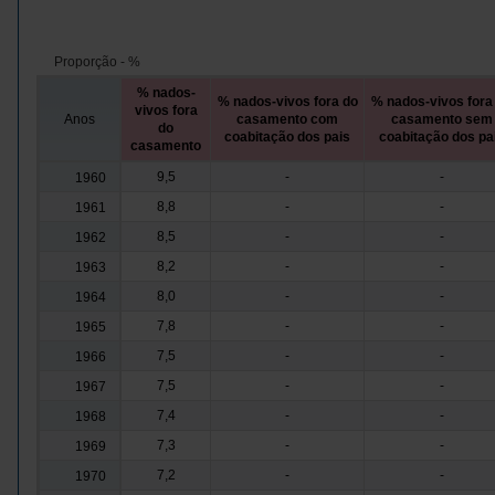
Proporção - %
% nados-
% nados-vivos fora do
% nados-vivos fora
vivos fora
Anos
casamento com
casamento sem
do
coabitação dos pais
coabitação dos pa
casamento
9,5
-
-
1960
8,8
-
-
1961
8,5
-
-
1962
8,2
-
-
1963
8,0
-
-
1964
7,8
-
-
1965
7,5
-
-
1966
7,5
-
-
1967
7,4
-
-
1968
7,3
-
-
1969
7,2
-
-
1970