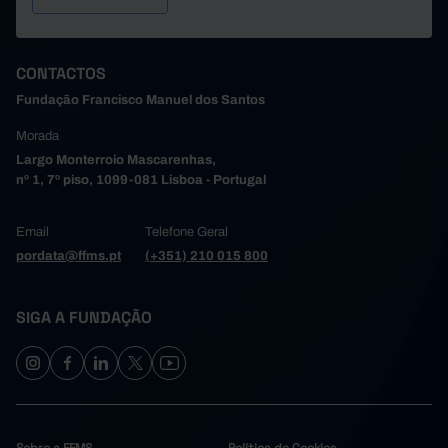
29,1
23,2
5,8
2004
30,7
24,8
6,0
2005
31,6
25,3
6,3
2006
CONTACTOS
33,6
27,0
6,6
2007
Fundação Francisco Manuel dos Santos
36,2
29,2
7,0
2008
Morada
38,1
30,2
7,9
2009
Largo Monterroio Mascarenhas,
41,3
32,0
9,2
2010
nº 1, 7º piso, 1099-081 Lisboa - Portugal
42,8
31,9
10,9
2011
45,6
32,8
12,8
2012
Email
Telefone Geral
47,6
33,0
14,7
2013
pordata@ffms.pt
(+351) 210 015 800
49,3
33,6
15,8
2014
50,7
34,4
16,3
2015
SIGA A FUNDAÇÃO
52,8
35,7
17,1
2016
54,9
36,8
18,1
2017
55,9
37,2
18,7
2018
56,8
38,3
18,5
2019
57,9
39,4
18,5
2020