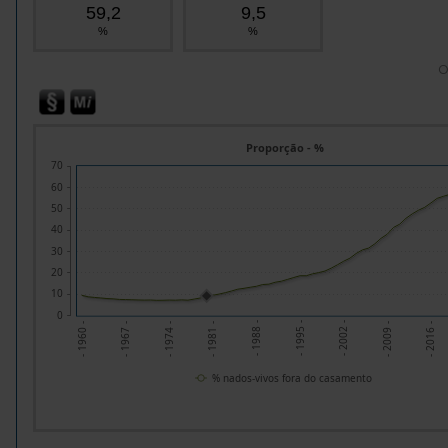
59,2
9,5
%
%
O
Proporção - %
70
60
50
40
30
20
10
0
- 2016 -
- 1981 -
- 2002 -
- 1967 -
- 1988 -
- 2009 -
- 1974 -
- 1995 -
- 1960 -
% nados-vivos fora do casamento