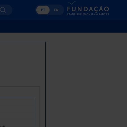
PT
EN