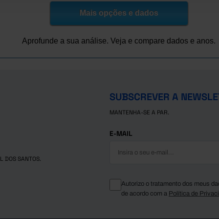
7,4
Mais opções e dados
7,5
7,0
Aprofunde a sua análise. Veja e compare dados e anos.
6,8
6,9
7,1
7,1
SUBSCREVER A NEWSLE
7,3
MANTENHA-SE A PAR.
7,2
7,2
E-MAIL
7,0
6,8
L DOS SANTOS.
6,6
6,6
Autorizo o tratamento dos meus da
de acordo com a
Política de Privac
6,3
6,5