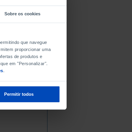
Sobre os cookies
 permitindo que navegue
permitem proporcionar uma
fertas de produtos e
ique em "Personalizar".
es
.
Permitir todos