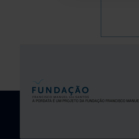
1982
1983
1984
1985
1986
1987
1988
1989
1990
1991
1992
1993
A PORDATA É UM PROJETO DA FUNDAÇÃO FRANCISCO MANUE
1994
1995
1996
1997