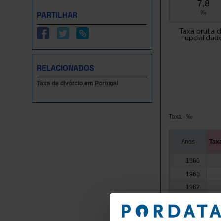
7,8
‰
PARTILHAR
Taxa bruta 
nupcialidad
RELACIONADOS
Taxa de divórcio em Portugal
Taxa - ‰
Anos
Taxa
1960
1961
1962
1963
1964