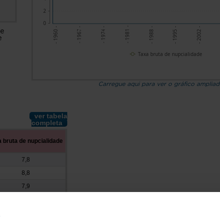
2
0
- 1995 -
- 1967 -
- 2002 -
- 1974 -
- 1981 -
- 1988 -
- 1960 -
de
e
Taxa bruta de nupcialidade
Carregue aqui para ver o gráfico amplia
ver tabela
completa
 bruta de nupcialidade
7,8
8,8
7,9
7,9
8,1