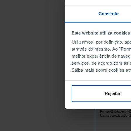
1965
1966
Consentir
1967
1968
Este website utiliza cookies
1969
Utilizamos, por definição, a
1970
através do mesmo. Ao "Permit
1971
melhor experiência de naveg
1972
serviços, de acordo com as s
1973
Saiba mais sobre cookies at
1974
1975
1976
Rejeitar
1977
1978
Fontes/Entidades: I
1979
Última actualização: 
1980
1981