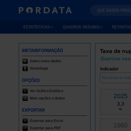
ESTATÍSTICAS
QUADROS RESUMO
RETRATO
METAINFORMAÇÃO
Taxa de nu
Quantos cas
Sobre estes dados
Simbologia
Indicador
OPÇÕES
Ver Gráfico Estático
2025
Mais opções e dados
3,3
EXPORTAR
‰
Exportar para Excel
1960
Exportar para PDF