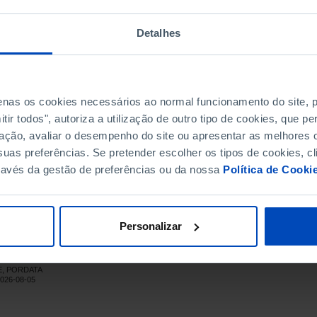
8,4
8,6
Detalhes
8,9
8,7
9,0
penas os cookies necessários ao normal funcionamento do site,
9,4
ir todos", autoriza a utilização de outro tipo de cookies, que 
9,7
ação, avaliar o desempenho do site ou apresentar as melhores o
9,0
uas preferências. Se pretender escolher os tipos de cookies, cl
9,8
ravés da gestão de preferências ou da nossa
Política de Cooki
9,3
11,3
10,9
Personalizar
9,7
8,5
NE, PORDATA
8,3
2026-08-05
7,4
7,7