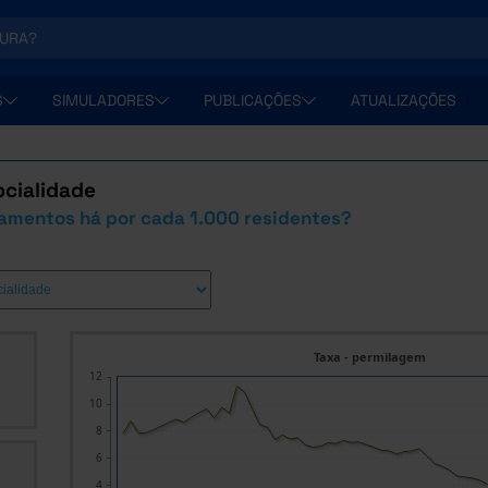
S
SIMULADORES
PUBLICAÇÕES
ATUALIZAÇÕES
pcialidade
amentos há por cada 1.000 residentes?
Taxa - permilagem
12
10
8
6
4