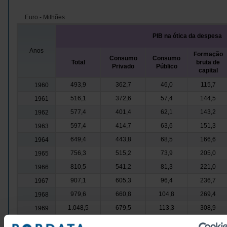
Euro - Milhões
PIB na ótica da despesa
Anos
Formação
Consumo
Consumo
Total
bruta de
Privado
Público
capital
493,9
362,7
46,0
115,7
1960
516,1
372,6
57,4
144,5
1961
577,4
401,4
62,1
143,2
1962
597,4
414,7
63,6
151,3
1963
649,4
443,8
68,5
166,6
1964
756,3
515,2
73,9
205,0
1965
810,5
541,2
81,3
221,0
1966
907,1
605,3
96,4
236,7
1967
979,6
660,8
104,8
269,4
1968
1.048,5
679,5
113,3
308,9
1969
1.186,6
764,9
135,9
363,1
1970