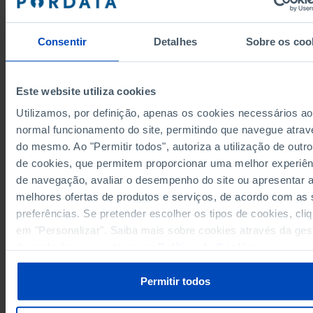
1.377,0
861,5
155,3
447,2
1971
1.624,4
965,5
178,9
568,7
1972
Consentir
Detalhes
Sobre os coo
1.919,1
1.189,8
204,4
643,9
1973
2.279,1
1.544,2
268,3
752,2
1974
2.632,3
1.789,9
336,4
774,4
1975
Este website utiliza cookies
3.160,1
2.095,5
407,3
1.003,0
1976
Utilizamos, por definição, apenas os cookies necessários ao
4.074,3
2.558,0
556,1
1.453,5
1977
normal funcionamento do site, permitindo que navegue atrav
5.039,3
3.123,8
695,7
1.716,3
1978
do mesmo. Ao "Permitir todos", autoriza a utilização de outro
Fontes/Entidades: INE, PORDATA
de cookies, que permitem proporcionar uma melhor experiên
6.404,3
3.990,1
878,3
2.095,5
1979
Última actualização: 2026-03-26
de navegação, avaliar o desempenho do site ou apresentar 
8.356,8
5.161,8
1.162,6
3.002,5
1980
melhores ofertas de produtos e serviços, de acordo com as
10.058,2
6.431,4
1.435,5
3.740,4
1981
preferências. Se pretender escolher os tipos de cookies, cli
12.147,0
7.746,5
1.749,0
4.554,3
1982
em "Personalizar". Saiba mais sobre cookies através da ges
15.440,0
9.865,3
2.226,8
4.897,4
1983
RELACIONADOS
de preferências ou da nossa
Política de Cookies
.
18.948,9
12.485,3
2.710,3
5.060,0
1984
Investimento: Formação bruta de capital fixo por setor institucional em Po
23.226,6
14.698,4
3.406,9
5.944,5
1985
Permitir todos
28.332,5
17.670,9
4.090,2
7.132,8
1986