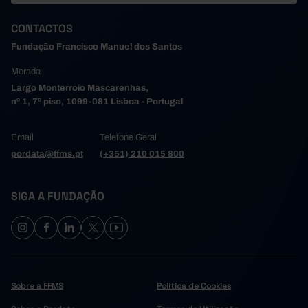
152.248,4
96.959,2
30.999,8
36.272,1
2004
CONTACTOS
158.552,7
102.260,9
33.171,0
37.035,7
2005
166.260,5
107.485,6
33.680,4
38.116,3
2006
Fundação Francisco Manuel dos Santos
175.483,4
113.909,0
34.300,5
40.536,5
2007
Morada
179.102,8
118.731,5
35.250,5
42.231,5
2008
Largo Monterroio Mascarenhas,
175.416,4
113.679,6
37.288,5
36.561,2
2009
nº 1, 7º piso, 1099-081 Lisboa - Portugal
179.860,4
118.450,2
37.011,4
38.129,4
2010
Email
176.318,0
Telefone Geral
116.079,1
34.713,6
32.903,4
2011
pordata@ffms.pt
(+351) 210 015 800
168.538,8
111.963,4
30.857,1
26.551,0
2012
170.675,6
111.646,9
32.094,6
25.061,2
2013
173.186,7
114.534,3
31.819,0
26.574,5
SIGA A FUNDAÇÃO
2014
179.392,7
117.450,1
32.022,3
28.591,6
2015
186.380,7
121.508,1
32.784,9
29.873,8
2016
195.509,1
125.659,4
33.634,0
34.109,1
2017
204.997,6
130.983,6
34.768,9
37.975,2
2018
Sobre a FFMS
Política de Cookies
214.489,9
136.737,8
36.348,0
40.256,0
2019
201.032,7
128.047,1
37.961,8
39.037,7
2020