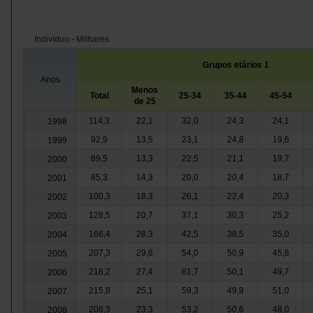
Indivíduo - Milhares
Grupos etários 1
Anos
Menos
Total
25-34
35-44
45-54
de 25
114,3
22,1
32,0
24,3
24,1
1998
92,9
13,5
23,1
24,8
19,6
1999
89,5
13,3
22,5
21,1
19,7
2000
85,3
14,3
20,0
20,4
18,7
2001
100,3
18,3
26,1
22,4
20,3
2002
128,5
20,7
37,1
30,3
25,2
2003
166,4
28,3
42,5
38,5
35,0
2004
207,3
29,6
54,0
50,9
45,8
2005
218,2
27,4
61,7
50,1
49,7
2006
215,8
25,1
59,3
49,9
51,0
2007
208,3
23,3
53,2
50,6
48,0
2008