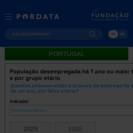
PT
EN
PORTUGAL
População desempregada há 1 ano ou mais: t
e por grupo etário
Quantas pessoas estão à procura de emprego há 
de um ano, por faixa etária?
Indicador
2025
1998