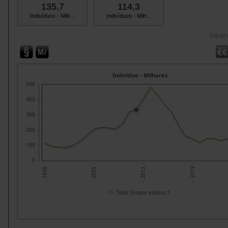
135,7
114,3
Indivíduos - Milh...
Indivíduos - Milh...
Oper
Indivíduo - Milhares
500
400
300
200
100
0
- 2005 -
- 2012 -
- 2019 -
- 1998 -
Total Grupos etários 1