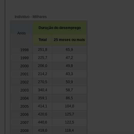
Indivíduo - Milhares
Duração do desemprego
Anos
Total
25 meses ou mais
251,8
65,9
1998
225,7
47,2
1999
206,0
49,8
2000
214,2
43,3
2001
270,5
50,9
2002
340,4
58,7
2003
359,1
86,5
2004
414,1
104,0
2005
420,6
125,7
2006
440,6
122,5
2007
418,0
118,4
2008