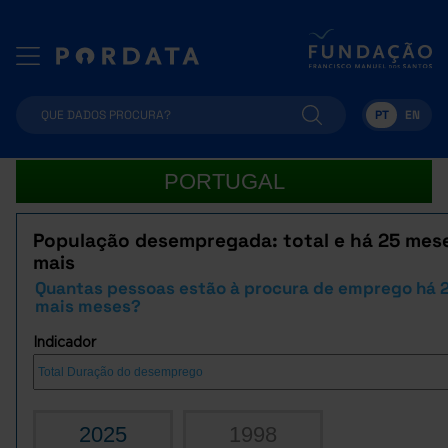
PT
EN
PORTUGAL
População desempregada: total e há 25 mes
mais
Quantas pessoas estão à procura de emprego há 
mais meses?
Indicador
2025
1998