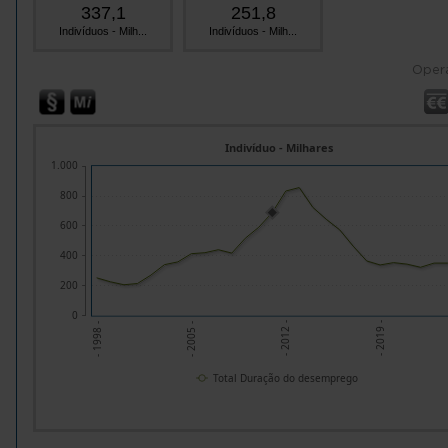
337,1
251,8
Indivíduos - Milh...
Indivíduos - Milh...
Oper
Indivíduo - Milhares
1.000
800
600
400
200
0
- 2019 -
- 2012 -
- 2005 -
- 1998 -
Total Duração do desemprego