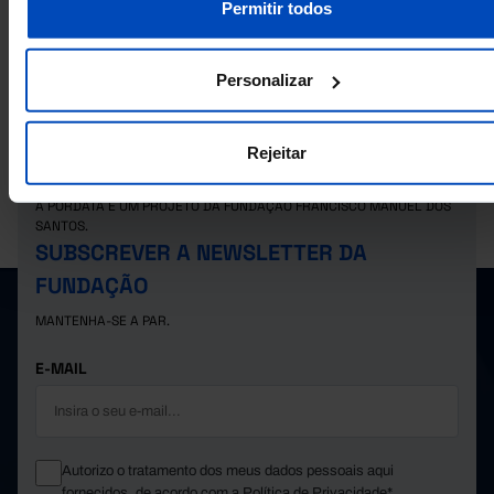
2025
Permitir todos
Beneficiários do subsídio social de desemprego da Segurança Social: tota
sexo em Portugal
Personalizar
Rejeitar
A PORDATA É UM PROJETO DA FUNDAÇÃO FRANCISCO MANUEL DOS
SANTOS.
SUBSCREVER A NEWSLETTER DA
FUNDAÇÃO
MANTENHA-SE A PAR.
E-MAIL
Autorizo o tratamento dos meus dados pessoais aqui
fornecidos, de acordo com a
Política de Privacidade*