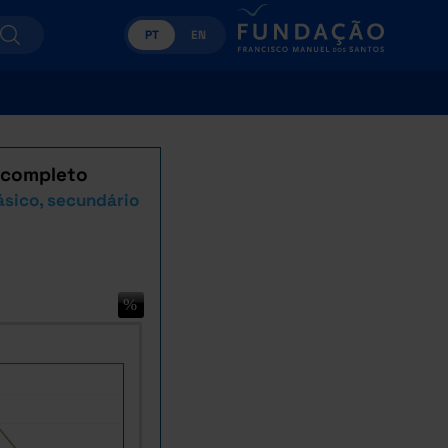
PT
EN
e completo
sico, secundário