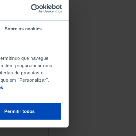
0
1
3
Sobre os cookies
,1
6
0
7
 permitindo que navegue
9
permitem proporcionar uma
4
fertas de produtos e
7
ique em "Personalizar".
9
es
.
0
6
8
Permitir todos
0
7
,3