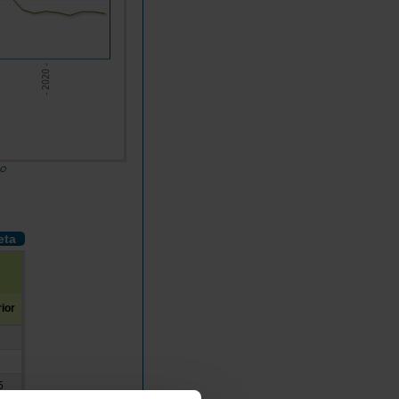
- 2020 -
do
eta
ior
8
1
5