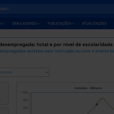
S
SIMULADORES
PUBLICAÇÕES
ATUALIZAÇÕES
desempregada: total e por nível de escolaridad
empregados existem sem instrução ou com o ensino bá
Indivíduo - Milhares
1.000
..
800
600