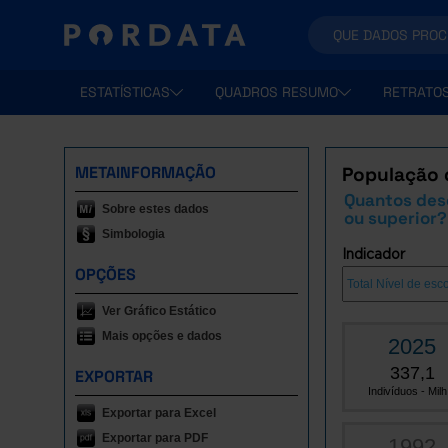
ESTATÍSTICAS
QUADROS RESUMO
RETRATO
METAINFORMAÇÃO
População 
Quantos des
Sobre estes dados
ou superior?
Simbologia
Indicador
OPÇÕES
Ver Gráfico Estático
Mais opções e dados
2025
337,1
EXPORTAR
Indivíduos - Milh.
Exportar para Excel
Exportar para PDF
1992