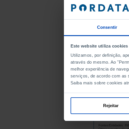
33
1995
34
1996
32
1997
Consentir
2
1998
┴
22
1999
20
2000
Este website utiliza cookies
21
2001
Utilizamos, por definição, a
27
2002
através do mesmo. Ao "Permit
34
2003
melhor experiência de naveg
35
2004
serviços, de acordo com as s
41
2005
Saiba mais sobre cookies at
42
2006
44
2007
41
2008
Rejeitar
51
2009
59
2010
Fontes/Entidades: I
6
2011
┴