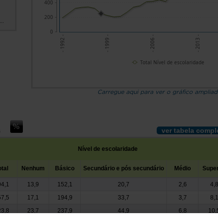
400
200
..
0
- 1999 -
- 2006 -
- 2013 -
- 1992 -
Total Nível de escolaridade
Carregue aqui para ver o gráfico amplia
ver tabela compl
s
Nível de escolaridade
otal
Nenhum
Básico
Secundário e pós secundário
Médio
Super
4,1
13,9
152,1
20,7
2,6
4,
7,5
17,1
194,9
33,7
3,7
8,
3,8
23,7
237,9
44,9
6,8
10,