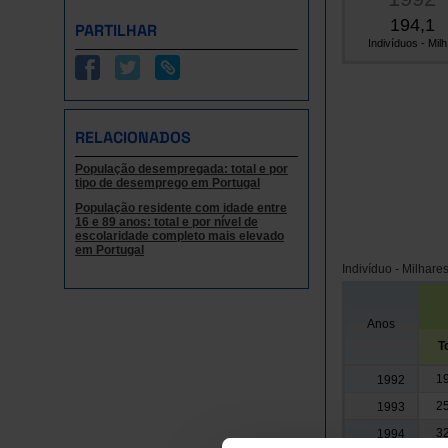
194,1
PARTILHAR
Indivíduos - Milh.
RELACIONADOS
População desempregada: total e por
tipo de desemprego em Portugal
População residente com idade entre
16 e 89 anos: total e por nível de
escolaridade completo mais elevado
em Portugal
Indivíduo - Milhare
Anos
T
19
1992
25
1993
32
1994