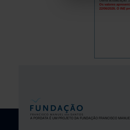
Última actualização: 
Os valores apresent
83
2012
22/06/2026. O INE pr
85
2013
72
2014
64
2015
57
2016
46
2017
36
2018
33
2019
35
2020
34
2021
32
2022
35
2023
35
2024
33
2025
A PORDATA É UM PROJETO DA FUNDAÇÃO FRANCISCO MANUE