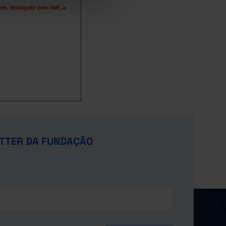
e, divulgada pelo INE, a
,1
,0
,8
,5
,0
6
7
6
2
9
TTER DA FUNDAÇÃO
5
7
8
9