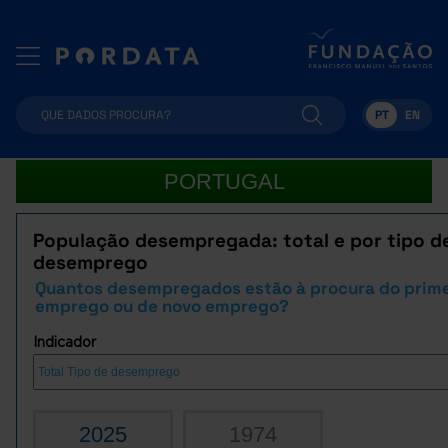
PT
EN
PORTUGAL
População desempregada: total e por tipo d
desemprego
Quantos desempregados estão à procura do prime
emprego ou de novo emprego?
Indicador
2025
1974