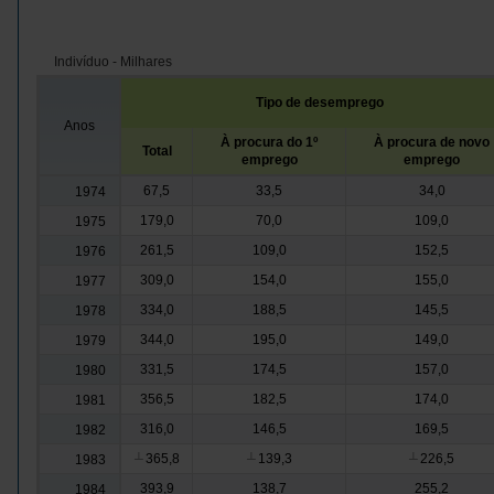
Indivíduo - Milhares
Tipo de desemprego
Anos
À procura do 1º
À procura de novo
Total
emprego
emprego
67,5
33,5
34,0
1974
179,0
70,0
109,0
1975
261,5
109,0
152,5
1976
309,0
154,0
155,0
1977
334,0
188,5
145,5
1978
344,0
195,0
149,0
1979
331,5
174,5
157,0
1980
356,5
182,5
174,0
1981
316,0
146,5
169,5
1982
365,8
139,3
226,5
1983
┴
┴
┴
393,9
138,7
255,2
1984