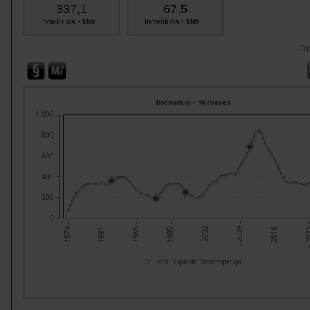
337,1
67,5
Indivíduos - Milh...
Indivíduos - Milh...
O
Indivíduo - Milhares
1.000
800
600
400
200
0
- 202
- 2009 -
- 1995 -
- 1981 -
- 2016 -
- 2002 -
- 1988 -
- 1974 -
Total Tipo de desemprego