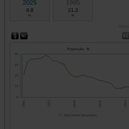
2025
1995
8,8
21,3
%
%
Oper
Proporção - %
40
30
20
10
0
- 2016 -
- 2009 -
- 2002 -
- 2023 -
- 1995 -
Total Ensino Secundário