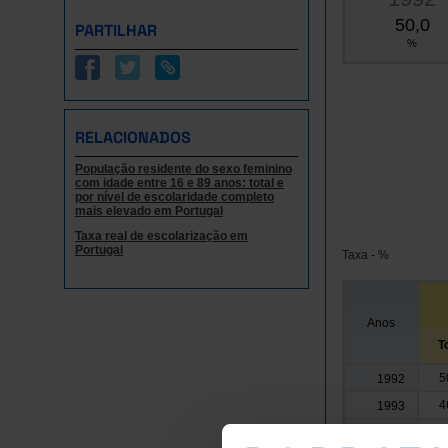
50,0
PARTILHAR
%
RELACIONADOS
População residente do sexo feminino
com idade entre 16 e 89 anos: total e
por nível de escolaridade completo
mais elevado em Portugal
Taxa real de escolarização em
Portugal
Taxa - %
Anos
T
5
1992
4
1993
4
1994