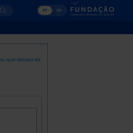
PT
EN
os, que deixou de