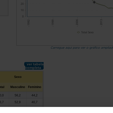
20
10
0
- 2013 -
- 2006 -
- 1999 -
- 1992 -
Total Sexo
Carregue aqui para ver o gráfico amplia
ver tabela
completa
Sexo
otal
Masculino
Feminino
0,0
56,2
44,2
6,7
52,9
40,7
4,3
49,4
39,2