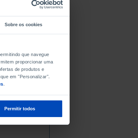
Sobre os cookies
 permitindo que navegue
permitem proporcionar uma
fertas de produtos e
ique em "Personalizar".
es
.
Permitir todos