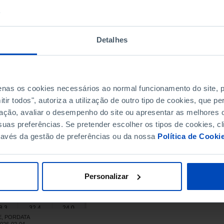
1,4
47,1
35,5
0,1
45,6
34,4
0,6
46,8
34,4
Detalhes
46,8
52,5
41,1
┴
┴
4,8
51,0
38,7
43,6
50,7
36,4
┴
┴
4,3
51,6
36,9
penas os cookies necessários ao normal funcionamento do site,
ir todos", autoriza a utilização de outro tipo de cookies, que 
5,0
52,7
37,3
ação, avaliar o desempenho do site ou apresentar as melhores o
1,2
48,7
33,6
uas preferências. Se pretender escolher os tipos de cookies, cl
9,3
47,6
30,9
ravés da gestão de preferências ou da nossa
Política de Cooki
8,3
46,2
30,2
8,5
46,1
30,7
6,5
42,8
30,0
Personalizar
4,9
41,4
28,2
0,9
35,8
25,8
8,3
32,4
24,0
NE, PORDATA
22,8
28,0
17,6
┴
┴