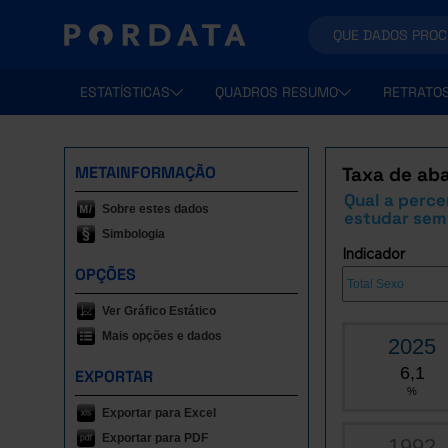
ESTATÍSTICAS
QUADROS RESUMO
RETRATO
METAINFORMAÇÃO
Taxa de aba
Qual a perce
Sobre estes dados
estudar sem
Simbologia
Indicador
OPÇÕES
Ver Gráfico Estático
Mais opções e dados
2025
6,1
EXPORTAR
%
Exportar para Excel
Exportar para PDF
1992