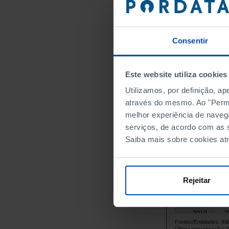
4
1995
4
1996
4
1997
Consentir
1998
┴
4
1999
Este website utiliza cookies
2000
┴
4
2001
Utilizamos, por definição, a
através do mesmo. Ao "Permit
4
2002
melhor experiência de naveg
4
2003
serviços, de acordo com as s
3
2004
Saiba mais sobre cookies at
3
2005
3
2006
3
2007
Rejeitar
3
2008
3
2009
2
2010
Fontes/Entidades: I
2011
┴