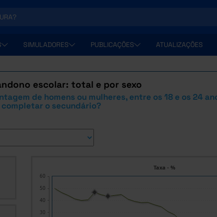
S
SIMULADORES
PUBLICAÇÕES
ATUALIZAÇÕES
ndono escolar: total e por sexo
ntagem de homens ou mulheres, entre os 18 e os 24 an
 completar o secundário?
Taxa - %
60
50
40
30