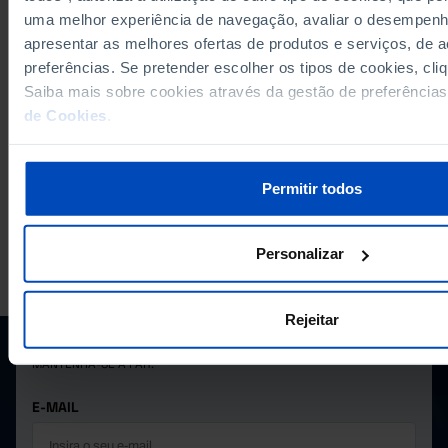
uma melhor experiência de navegação, avaliar o desempenho
apresentar as melhores ofertas de produtos e serviços, de
preferências. Se pretender escolher os tipos de cookies, cli
VER MAIS DADOS
EXPORTAR
Saiba mais sobre cookies através da gestão de preferência
de Cookies
.
Permitir todos
Personalizar
A PORDATA É UM PROJETO DA FUNDAÇÃO FRANCISCO MANUEL DOS
SANTOS.
SUBSCREVER A NEWSLETTER DA
Rejeitar
FUNDAÇÃO
MANTENHA-SE A PAR.
E-MAIL