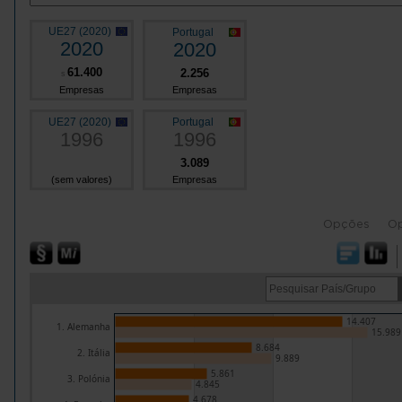
UE27 (2020)
Portugal
2020
2020
61.400
2.256
s
Empresas
Empresas
UE27 (2020)
Portugal
1996
1996
3.089
(sem valores)
Empresas
Opções
O
14.407
1. Alemanha
15.989
8.684
2. Itália
9.889
5.861
3. Polónia
4.845
4.678