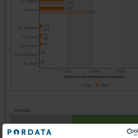
4. Espanha
4.662
4.520
5. França
8.551
504
22. Eslovénia
572
427
23. Estónia
405
421
24. Letónia
85
25. Luxemburgo
82
26. Chipre
0
5.000
10.000
15.000
Indústrias transformadoras (Empresa)
1996
2020
Empresa
Grupos/Países