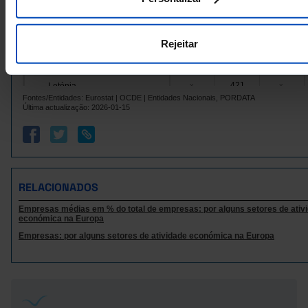
741
Grécia
x
x
Hungria
1.555
x
x
Rejeitar
808
556
78
Irlanda
Itália
9.889
8.684
977
421
Letónia
x
x
Fontes/Entidades: Eurostat | OCDE | Entidades Nacionais, PORDATA
Lituânia
543
678
392
Última actualização: 2026-01-15
85
Luxemburgo
x
x
Malta
x
...
x
2.042
Países Baixos
x
x
Polónia
4.845
5.861
1.751
RELACIONADOS
3.089
2.256
523
Portugal
Empresas médias em % do total de empresas: por alguns setores de ativ
República Checa
2.756
2.983
1.015
económica na Europa
2.487
Roménia
x
x
Empresas: por alguns setores de atividade económica na Europa
Suécia
1.453
1.100
x
785
669
Noruega
x
Reino Unido
9.708
1.446
x