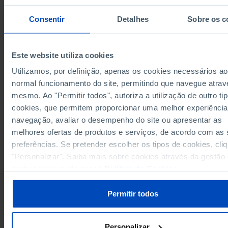
Indústrias
Construç
transformadoras
Consentir
Detalhes
Sobre os c
Anos
1996
2020
1996
61.400
União Europeia 27 (desde 2020)
x
s
x
Este website utiliza cookies
Alemanha
15.989
14.407
6.286
Utilizamos, por definição, apenas os cookies necessários ao
1.363
Áustria
x
x
normal funcionamento do site, permitindo que navegue atrav
Bélgica
1.136
x
x
mesmo. Ao "Permitir todos", autoriza a utilização de outro ti
1.518
Bulgária
x
x
cookies, que permitem proporcionar uma melhor experiência
Chipre
82
x
x
navegação, avaliar o desempenho do site ou apresentar as
605
Croácia
x
x
melhores ofertas de produtos e serviços, de acordo com as
Dinamarca
1.121
817
210
preferências. Se pretender escolher os tipos de cookies, cli
832
1.009
350
Eslováquia
"Personalizar". Saiba mais sobre cookies através da gestão
Eslovénia
572
504
preferências ou da nossa
Política de Cookies
.
x
4.662
4.678
Espanha
x
Permitir todos
Estónia
405
427
160
808
855
105
Finlândia
França
8.551
4.520
1.977
Personalizar