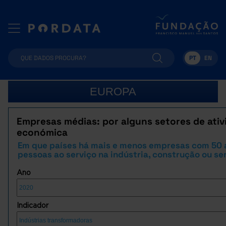
PT
EN
EUROPA
Empresas médias: por alguns setores de ativ
económica
Em que países há mais e menos empresas com 50 
pessoas ao serviço na indústria, construção ou se
Ano
Indicador