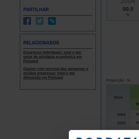
2004
99,9
PARTILHAR
%
RELACIONADOS
Empresas individuais: total e por
setor de atividade económica em
Portugal
Gastos com pessoal das pequenas e
médias empresas: total e por
dimensão em Portugal
Proporção - %
Anos
T
9
2004
9
2005
9
2006