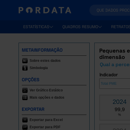
ESTATÍSTICAS
QUADROS RESUMO
RETRATO
METAINFORMAÇÃO
Pequenas e
dimensão
Sobre estes dados
Qual a perc
Simbologia
Indicador
OPÇÕES
Ver Gráfico Estático
Mais opções e dados
2024
EXPORTAR
99,9
%
Exportar para Excel
Exportar para PDF