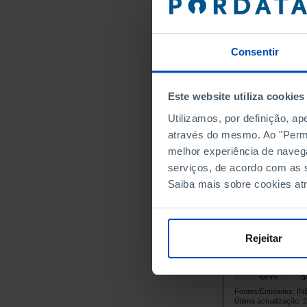
9
2007
2008
┴
9
2009
Consentir
9
2010
9
2011
9
2012
Este website utiliza cookies
9
2013
Utilizamos, por definição, a
9
2014
através do mesmo. Ao "Permit
9
melhor experiência de naveg
2015
serviços, de acordo com as s
9
2016
Saiba mais sobre cookies at
9
2017
9
2018
9
2019
Rejeitar
9
2020
9
2021
9
2022
Fontes/Entidades: I
2023
(R)
Última actualização: 