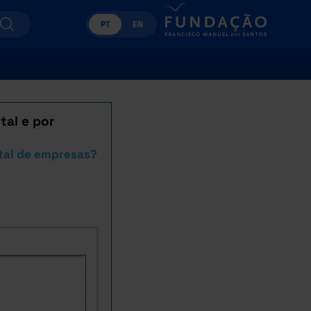
PT
EN
tal e por
tal de empresas?