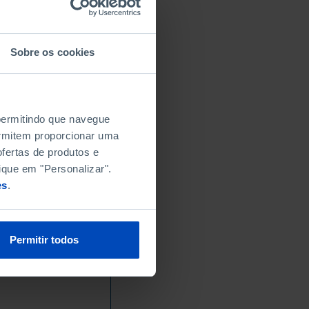
Sobre os cookies
 permitindo que navegue
permitem proporcionar uma
fertas de produtos e
ique em "Personalizar".
es
.
Permitir todos