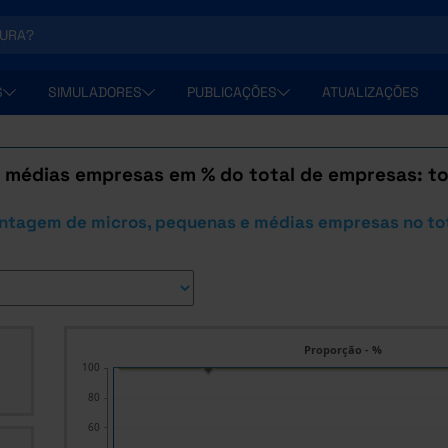
S
SIMULADORES
PUBLICAÇÕES
ATUALIZAÇÕES
 médias empresas em % do total de empresas: to
entagem de micros, pequenas e médias empresas no to
Proporção - %
100
80
60