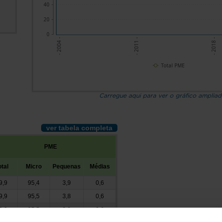
40
20
0
- 2018 -
- 2011 -
- 2004 -
Total PME
Carregue aqui para ver o gráfico amplia
ver tabela completa
PME
otal
Micro
Pequenas
Médias
9,9
95,4
3,9
0,6
9,9
95,5
3,8
0,6
9,9
95,5
3,9
0,6