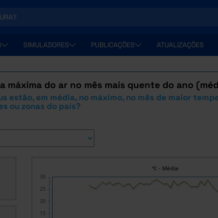
S
SIMULADORES
PUBLICAÇÕES
ATUALIZAÇÕES
a máxima do ar no mês mais quente do ano (méd
us estão, em média, no máximo, no mês de maior tempe
es ou zonas do país?
ºC - Média
30
25
20
15