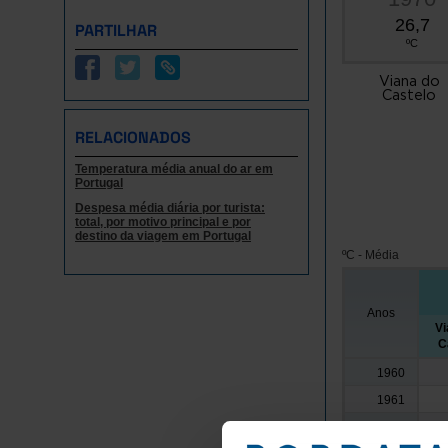
26,7
PARTILHAR
ºC
Viana do
Castelo
RELACIONADOS
Temperatura média anual do ar em
Portugal
Despesa média diária por turista:
total, por motivo principal e por
destino da viagem em Portugal
ºC - Média
Anos
Vi
C
1960
1961
1962