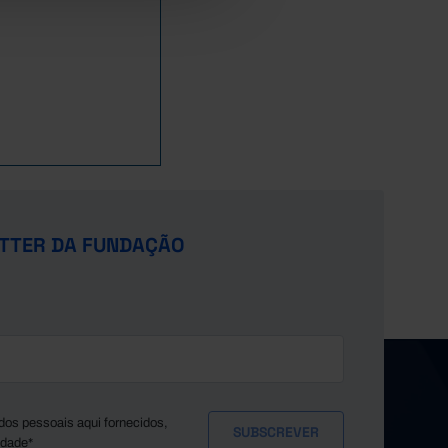
26,6
25,1
25,9
25,0
25,4
24,0
26,1
24,3
25,5
24,8
26,6
25,1
25,9
24,6
28,7
24,3
26,8
25,4
TTER DA FUNDAÇÃO
27,2
25,6
27,8
24,8
27,3
25,7
25,8
25,2
25,1
25,2
25,4
24,2
26,5
25,2
dos pessoais aqui fornecidos,
idade*