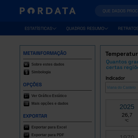
ESTATÍSTICAS
QUADROS RESUMO
RETRATO
METAINFORMAÇÃO
Temperatur
Quantos gra
Sobre estes dados
certas regiõ
Simbologia
Indicador
OPÇÕES
Ver Gráfico Estático
Mais opções e dados
2025
26,7
EXPORTAR
ºC
Exportar para Excel
Exportar para PDF
1970