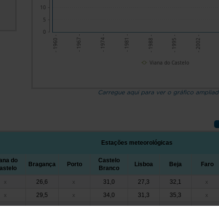
10
5
0
- 1995 -
- 1967 -
- 2002 -
- 1974 -
- 1981 -
- 1988 -
- 1960 -
Viana do Castelo
Carregue aqui para ver o gráfico amplia
Estações meteorológicas
ana do
Castelo
Bragança
Porto
Lisboa
Beja
Faro
astelo
Branco
26,6
31,0
27,3
32,1
x
x
x
29,5
34,0
31,3
35,3
x
x
x
29,4
32,9
29,0
34,1
x
x
x