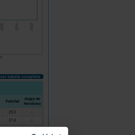
- 2009 -
- 2016 -
- 2023 -
do
ver tabela completa
Angra do
Funchal
Heroísmo
25,5
x
27,0
x
25,5
x