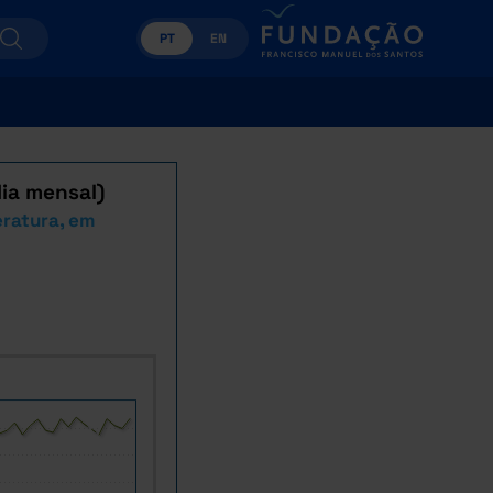
PT
EN
ia mensal)
ratura, em