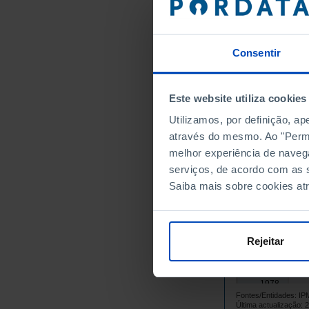
1963
1964
1965
Consentir
1966
1967
Este website utiliza cookies
1968
1969
Utilizamos, por definição, a
1970
através do mesmo. Ao "Permit
melhor experiência de naveg
1971
serviços, de acordo com as s
1972
Saiba mais sobre cookies at
1973
1974
1975
Rejeitar
1976
1977
1978
Fontes/Entidades:
1979
Última actualização: 