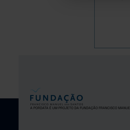
1980
1981
1982
1983
1984
1985
1986
1987
1988
1989
1990
1991
1992
1993
A PORDATA É UM PROJETO DA FUNDAÇÃO FRANCISCO MANUE
1994
1995