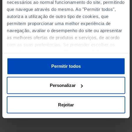
necessários ao normal funcionamento do site, permitindo
DEMOGRAFIA DAS EMPRESAS
que navegue através do mesmo. Ao "Permitir todos",
NASCIMENTOS POR ATIVIDADE ECONÓMICA
autoriza a utilização de outro tipo de cookies, que
permitem proporcionar uma melhor experiência de
MORTES POR ATIVIDADE ECONÓMICA
navegação, avaliar o desempenho do site ou apresentar
as melhores ofertas de produtos e serviços, de acordo
EMPRESAS SOBREVIVENTES POR ATIVIDADE
com as suas preferências. Se pretender escolher os
ECONÓMICA
tipos de cookies, clique em "Personalizar". Saiba mais
sobre cookies através da gestão de preferências ou da
Nº DE NASCIMENTOS DE EMPRESAS POR N.º DE
nossa
Política de Cookies
.
Permitir todos
MORTES DE EMPRESAS
TAXA DE NATALIDADE POR ATIVIDADE ECONÓMICA
Personalizar
TAXA DE MORTALIDADE POR ATIVIDADE ECONÓMICA
Rejeitar
TAXA DE SOBREVIVÊNCIA POR ATIVIDADE ECONÓMICA