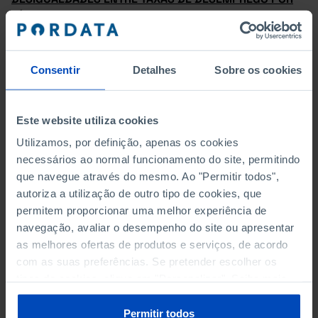
NÍVEL DE ESCOLARIDADE
POR DURAÇÃO DO DESEMPREGO
Consentir
Detalhes
Sobre os cookies
POR DURAÇÃO DO DESEMPREGO (%)
POR GRUPO ETÁRIO
Este website utiliza cookies
Utilizamos, por definição, apenas os cookies
POR GRUPO ETÁRIO (%)
necessários ao normal funcionamento do site, permitindo
que navegue através do mesmo. Ao "Permitir todos",
POR PROFISSÃO ANTERIOR
autoriza a utilização de outro tipo de cookies, que
permitem proporcionar uma melhor experiência de
POR SEXO
navegação, avaliar o desempenho do site ou apresentar
as melhores ofertas de produtos e serviços, de acordo
POR SEXO (%)
com as suas preferências. Se pretender escolher os
tipos de cookies, clique em "Personalizar". Saiba mais
TAXA DE DESEMPREGO - NACIONAIS E ESTRANGEIROS
sobre cookies através da gestão de preferências ou da
nossa
Política de Cookies
.
Permitir todos