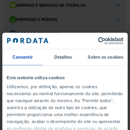
EMPREGO E MERCADO DE TRABALHO
EMPRESAS E PESSOAL
JUSTIÇA E SEGURANÇA
OBJETIVOS DE DESENVOLVIMENTO SUSTENTÁVEL
Consentir
Detalhes
Sobre os cookies
POPULAÇÃO
PROTEÇÃO SOCIAL
Este website utiliza cookies
Utilizamos, por definição, apenas os cookies
SAÚDE
necessários ao normal funcionamento do site, permitindo
que navegue através do mesmo. Ao "Permitir todos",
TRANSPORTES
autoriza a utilização de outro tipo de cookies, que
permitem proporcionar uma melhor experiência de
TURISMO
navegação, avaliar o desempenho do site ou apresentar
as melhores ofertas de produtos e serviços, de acordo