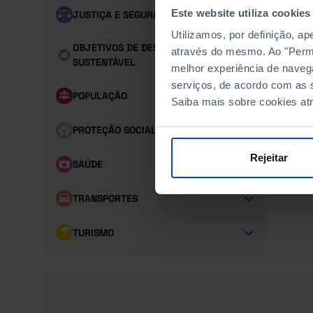
Este website utiliza cookies
JUSTIÇA E SEGURANÇA
Utilizamos, por definição, a
OBJETIVOS DE DESENVOLVIMENTO
através do mesmo. Ao "Permit
SUSTENTÁVEL
melhor experiência de naveg
serviços, de acordo com as s
POPULAÇÃO
Saiba mais sobre cookies at
PROTEÇÃO SOCIAL
Rejeitar
SAÚDE
TRANSPORTES
TURISMO