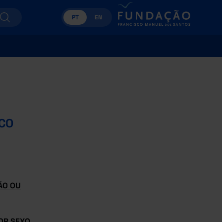
PT
EN
CO
ÃO OU
OR SEXO