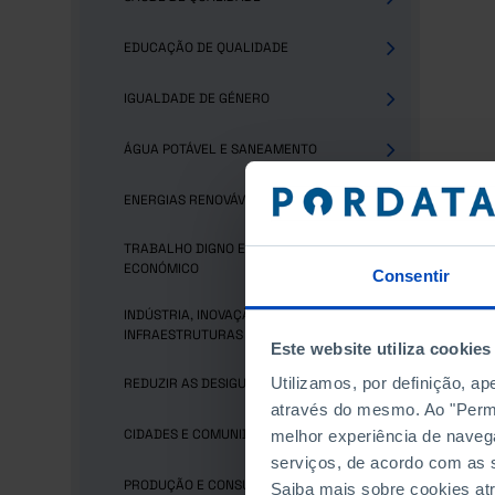
EDUCAÇÃO DE QUALIDADE
IGUALDADE DE GÉNERO
ÁGUA POTÁVEL E SANEAMENTO
ENERGIAS RENOVÁVEIS E ACESSÍVEIS
TRABALHO DIGNO E CRESCIMENTO
ECONÓMICO
Consentir
INDÚSTRIA, INOVAÇÃO E
INFRAESTRUTURAS
Este website utiliza cookies
Utilizamos, por definição, a
REDUZIR AS DESIGUALDADES
através do mesmo. Ao "Permit
CIDADES E COMUNIDADES SUSTENTÁVEIS
melhor experiência de naveg
serviços, de acordo com as s
PRODUÇÃO E CONSUMO SUSTENTÁVEIS
Saiba mais sobre cookies at