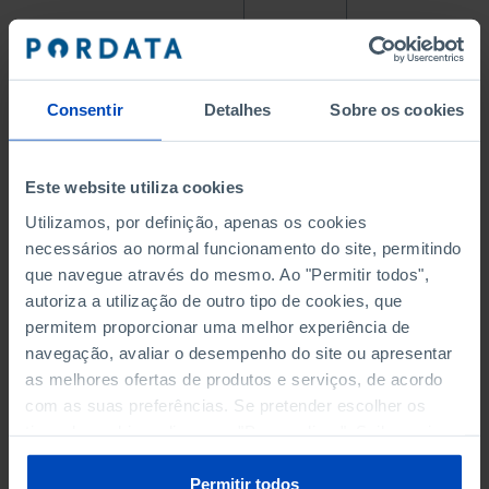
POPULATION, AGED 25-34,
HAVING TERTIARY
27.0
42.7
EDUCATION (%)
Consentir
Detalhes
Sobre os cookies
UNEMPLOYMENT RATE (%)
13.1
7.6
Este website utiliza cookies
Utilizamos, por definição, apenas os cookies
NATIONAL MINIMUM WAGE
102.0
820.0
necessários ao normal funcionamento do site, permitindo
(€)
que navegue através do mesmo. Ao "Permitir todos",
autoriza a utilização de outro tipo de cookies, que
EXPENDITURE IN R&D AS %
0.7
2.0
permitem proporcionar uma melhor experiência de
OF GDP
navegação, avaliar o desempenho do site ou apresentar
as melhores ofertas de produtos e serviços, de acordo
SAVINGS RATE OF
4.8
7.3
com as suas preferências. Se pretender escolher os
HOUSEHOLDS
tipos de cookies, clique em "Personalizar". Saiba mais
sobre cookies através da gestão de preferências ou da
nossa
Política de Cookies
.
Permitir todos