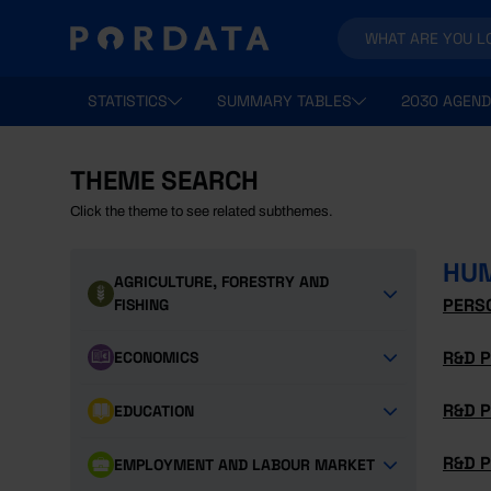
STATISTICS
SUMMARY TABLES
2030 AGEND
THEME SEARCH
Click the theme to see related subthemes.
HU
AGRICULTURE, FORESTRY AND
PERS
FISHING
R&D 
ECONOMICS
R&D 
EDUCATION
R&D P
EMPLOYMENT AND LABOUR MARKET