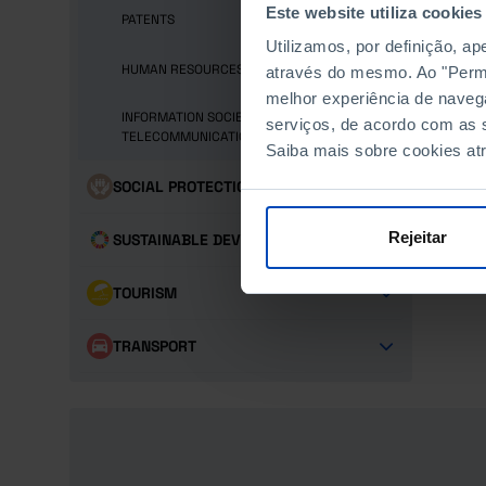
Este website utiliza cookies
PATENTS
Utilizamos, por definição, a
HUMAN RESOURCES
através do mesmo. Ao "Permit
melhor experiência de naveg
INFORMATION SOCIETY AND
serviços, de acordo com as s
TELECOMMUNICATIONS
Saiba mais sobre cookies at
SOCIAL PROTECTION
Rejeitar
SUSTAINABLE DEVELOPMENT GOALS
TOURISM
TRANSPORT