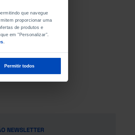
 permitindo que navegue
permitem proporcionar uma
fertas de produtos e
ique em "Personalizar".
es
.
Permitir todos
ÃO NEWSLETTER