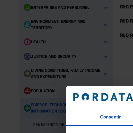
R&D 
ENTERPRISES AND PERSONNEL
R&D R
ENVIRONMENT, ENERGY AND
TERRITORY
R&D 
HEALTH
JUSTICE AND SECURITY
LIVING CONDITIONS, FAMILY INCOME
AND EXPENDITURE
POPULATION
SCIENCE, TECHNOLOGY AND
INFORMATION SOCIETY
Consentir
R&D EXPENDITURE