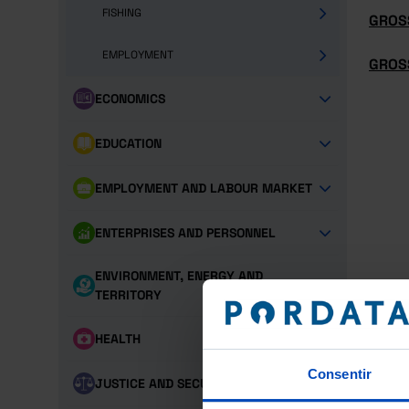
FISHING
GROS
EMPLOYMENT
GROSS
ECONOMICS
EDUCATION
EMPLOYMENT AND LABOUR MARKET
ENTERPRISES AND PERSONNEL
ENVIRONMENT, ENERGY AND
TERRITORY
HEALTH
Consentir
JUSTICE AND SECURITY