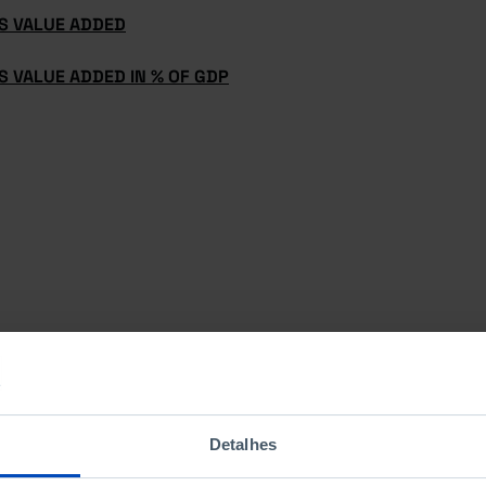
S VALUE ADDED
 VALUE ADDED IN % OF GDP
Detalhes