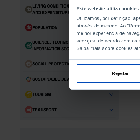
LIVING CONDITIONS, FAMILY INCOME
Este website utiliza cookies
AND EXPENDITURE
Utilizamos, por definição, a
através do mesmo. Ao "Permit
POPULATION
melhor experiência de naveg
serviços, de acordo com as s
SCIENCE, TECHNOLOGY AND
Saiba mais sobre cookies at
INFORMATION SOCIETY
SOCIAL PROTECTION
Rejeitar
SUSTAINABLE DEVELOPMENT GOALS
TOURISM
TRANSPORT