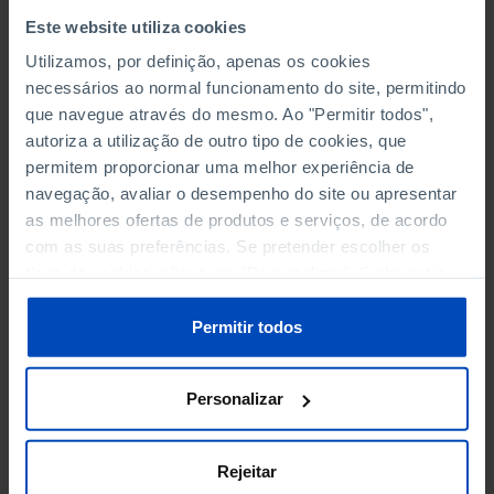
Este website utiliza cookies
Utilizamos, por definição, apenas os cookies
necessários ao normal funcionamento do site, permitindo
WASTE AND CIRCULAR ECONOMY
que navegue através do mesmo. Ao "Permitir todos",
CIRCULARITY RATE (%)
autoriza a utilização de outro tipo de cookies, que
permitem proporcionar uma melhor experiência de
DOMESTIC MATERIAL CONSUMPTION, BY TYPE OF
navegação, avaliar o desempenho do site ou apresentar
MATERIAL
as melhores ofertas de produtos e serviços, de acordo
com as suas preferências. Se pretender escolher os
GENERATED
tipos de cookies, clique em "Personalizar". Saiba mais
sobre cookies através da gestão de preferências ou da
GENERATION OF WASTE BY HAZARDOUSNESS
PER
nossa
Política de Cookies
.
Permitir todos
CAPITA
MATERIAL FOOTPRINT
PER CAPITA
Personalizar
MUNICIPAL WASTE GENERATION
Rejeitar