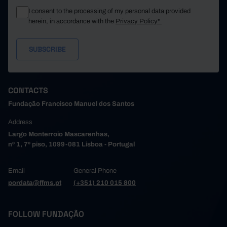
I consent to the processing of my personal data provided
herein, in accordance with the
Privacy Policy*
CONTACTS
Fundação Francisco Manuel dos Santos
Address
Largo Monterroio Mascarenhas,
nº 1, 7º piso, 1099-081 Lisboa - Portugal
Email
General Phone
pordata@ffms.pt
(+351) 210 015 800
FOLLOW FUNDAÇÃO