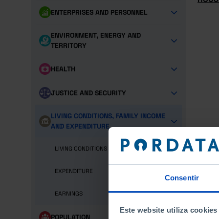
ENTERPRISES AND PERSONNEL
ENVIRONMENT, ENERGY AND
TERRITORY
HEALTH
JUSTICE AND SECURITY
LIVING CONDITIONS, FAMILY INCOME
AND EXPENDITURE
LIVING CONDITIONS
EXPENDITURE
Consentir
EARNINGS
Este website utiliza cookies
POPULATION