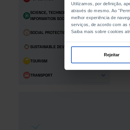
Utilizamos, por definição, a
através do mesmo. Ao "Permit
SCIENCE, TECHNOLOGY AND
melhor experiência de naveg
INFORMATION SOCIETY
serviços, de acordo com as s
Saiba mais sobre cookies at
SOCIAL PROTECTION
SUSTAINABLE DEVELOPMENT GOALS
Rejeitar
TOURISM
TRANSPORT