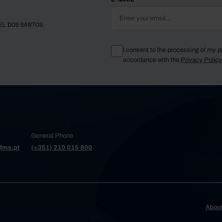
EL DOS SANTOS.
I consent to the processing of my p
accordance with the
Privacy Polic
General Phone
fms.pt
(+351) 210 015 800
Abou