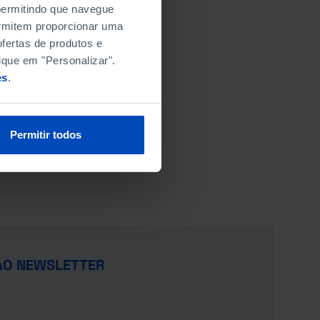
 permitindo que navegue
permitem proporcionar uma
fertas de produtos e
ique em "Personalizar".
es
.
Permitir todos
ÃO NEWSLETTER