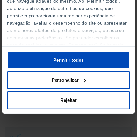
que navegue através do mesmo. Ao "Permitir todos",
RAILWAY VEHICLES
autoriza a utilização de outro tipo de cookies, que
permitem proporcionar uma melhor experiência de
PASSENGERS TRANSPORTED
navegação, avaliar o desempenho do site ou apresentar
as melhores ofertas de produtos e serviços, de acordo
GOODS CARRIED
com as suas preferências. Se pretender escolher os
tipos de cookies, clique em "Personalizar". Saiba mais
RAILWAY ACCIDENTS
sobre cookies através da gestão de preferências ou da
nossa
Política de Cookies
.
Permitir todos
VICTIMS IN RAILWAY ACCIDENTS
SHARE OF BUSSES AND TRAINS IN TOTAL PASSENGER
Personalizar
TRANSPORT
Rejeitar
SHARE OF RAIL AND INLAND WATERWAYS IN TOTAL
FREIGHT TRANSPORT