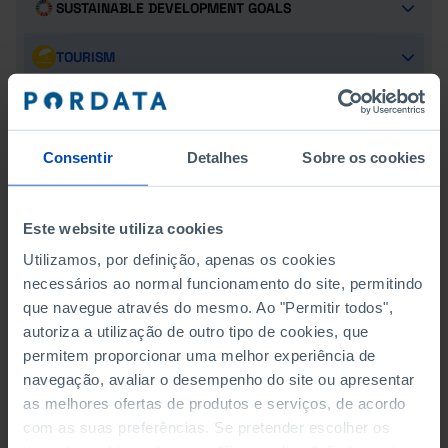
SUSTAINABLE DEVELOPMENT GOALS
TOURISM
TOURIST ACCOMMODATIONS
OCCUPATION OF TOURIST ACCOMMODATIONS
Consentir
Detalhes
Sobre os cookies
EMPLOYMENT IN TOURIST ACCOMMODATIONS
Este website utiliza cookies
TOURISM OF RESIDENT POPULATION
Utilizamos, por definição, apenas os cookies
necessários ao normal funcionamento do site, permitindo
TRANSPORT
que navegue através do mesmo. Ao "Permitir todos",
autoriza a utilização de outro tipo de cookies, que
permitem proporcionar uma melhor experiência de
navegação, avaliar o desempenho do site ou apresentar
TOURIST ACCOMMODATIONS
as melhores ofertas de produtos e serviços, de acordo
BY TYPE
com as suas preferências. Se pretender escolher os