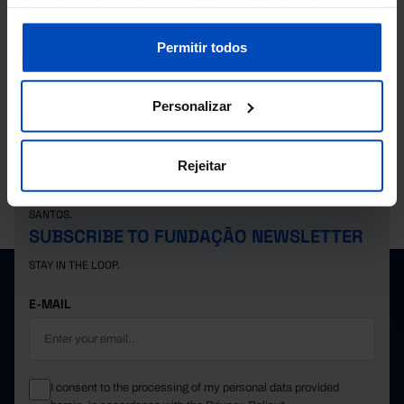
tipos de cookies, clique em "Personalizar". Saiba mais
BEDROOMS IN HOTELS
sobre cookies através da gestão de preferências ou da
nossa
Política de Cookies
.
Permitir todos
BED-PLACES BY TYPE OF ACCOMMODATION
Personalizar
Rejeitar
PORDATA IS A PROJECT OF THE FUNDAÇÃO FRANCISCO MANUEL DOS
SANTOS.
SUBSCRIBE TO FUNDAÇÃO NEWSLETTER
STAY IN THE LOOP.
E-MAIL
I consent to the processing of my personal data provided