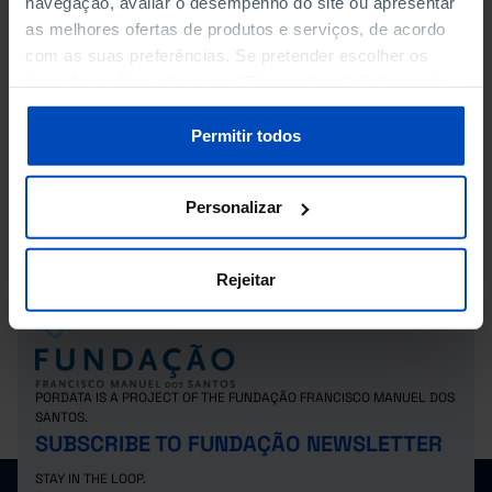
navegação, avaliar o desempenho do site ou apresentar
FOREST AREA (%)
as melhores ofertas de produtos e serviços, de acordo
com as suas preferências. Se pretender escolher os
FOREST FIRES AND AREA BURNT
tipos de cookies, clique em "Personalizar". Saiba mais
sobre cookies através da gestão de preferências ou da
GROSS VALUE ADDED
nossa
Política de Cookies
.
Permitir todos
GROSS VALUE ADDED IN % OF GDP
Personalizar
GROSS VALUE ADDED OF FORESTRY BY FOREST AREA
Rejeitar
PORDATA IS A PROJECT OF THE FUNDAÇÃO FRANCISCO MANUEL DOS
SANTOS.
SUBSCRIBE TO FUNDAÇÃO NEWSLETTER
STAY IN THE LOOP.