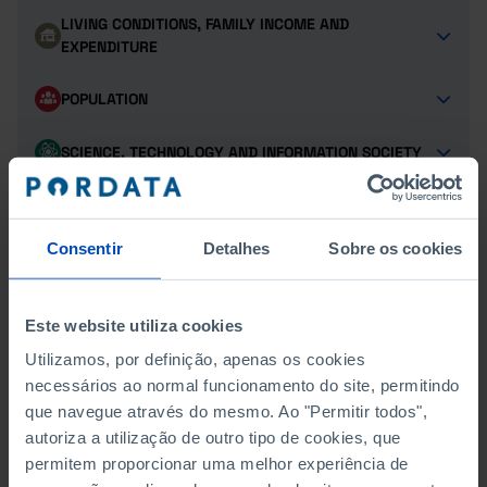
LIVING CONDITIONS, FAMILY INCOME AND
EXPENDITURE
POPULATION
SCIENCE, TECHNOLOGY AND INFORMATION SOCIETY
SOCIAL PROTECTION
Consentir
Detalhes
Sobre os cookies
SUSTAINABLE DEVELOPMENT GOALS
TOURISM
Este website utiliza cookies
Utilizamos, por definição, apenas os cookies
TRANSPORT
necessários ao normal funcionamento do site, permitindo
que navegue através do mesmo. Ao "Permitir todos",
autoriza a utilização de outro tipo de cookies, que
permitem proporcionar uma melhor experiência de
FORESTRY