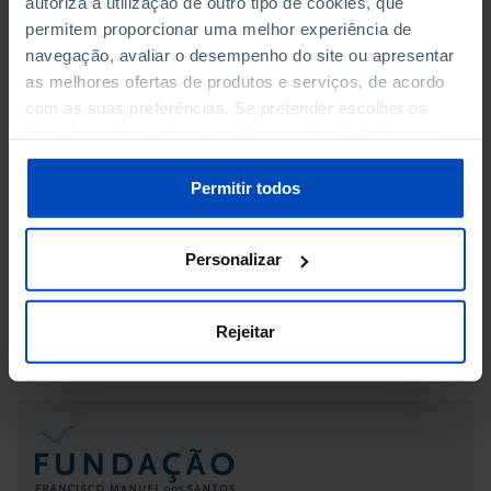
autoriza a utilização de outro tipo de cookies, que
EMPLOYED PERSONS IN FORESTRY AND LOGGING
permitem proporcionar uma melhor experiência de
navegação, avaliar o desempenho do site ou apresentar
EMPLOYMENT IN AGRICULTURE PER 100 THOUSAND
as melhores ofertas de produtos e serviços, de acordo
INHABITANTS
com as suas preferências. Se pretender escolher os
tipos de cookies, clique em "Personalizar". Saiba mais
EMPLOYMENT IN CROP AND ANIMAL PRODUCTION
sobre cookies através da gestão de preferências ou da
nossa
Política de Cookies
.
Permitir todos
EMPLOYMENT IN FISHERIES AND AQUACULTURE
MANAGERS OF AGRICULTURAL HOLDINGS BY AGE
Personalizar
GROUP
Rejeitar
MANAGERS OF AGRICULTURAL HOLDINGS BY SEX