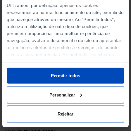
CASAMENTOS E DIVÓRCIOS
Utilizamos, por definição, apenas os cookies
CASAMENTOS
necessários ao normal funcionamento do site, permitindo
que navegue através do mesmo. Ao "Permitir todos",
CASAMENTOS CATÓLICOS E NÃO CATÓLICOS
autoriza a utilização de outro tipo de cookies, que
permitem proporcionar uma melhor experiência de
CASAMENTOS DISSOLVIDOS POR MORTE
navegação, avaliar o desempenho do site ou apresentar
as melhores ofertas de produtos e serviços, de acordo
CASAMENTOS NÃO CATÓLICOS (%)
com as suas preferências. Se pretender escolher os
tipos de cookies, clique em "Personalizar". Saiba mais
CASAMENTOS POR NACIONALIDADE DOS CÔNJUGES
sobre cookies através da gestão de preferências ou da
nossa
Política de Cookies
.
Permitir todos
DIVÓRCIOS
Personalizar
DIVÓRCIOS DE CASAMENTOS CATÓLICOS E NÃO
CATÓLICOS
Rejeitar
TAXA DE DIVÓRCIO