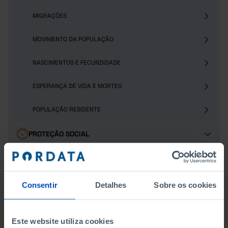
MIGRAÇÕES
MOVIMENTO DA POPULAÇÃO
NASCIMENTOS E FECUNDIDADE
ESPERANÇA DE VIDA E MORTES
POPULAÇÃO RESIDENTE
PROTEÇÃO SOCIAL
SAÚDE
TURISMO
Consentir
Detalhes
Sobre os cookies
Este website utiliza cookies