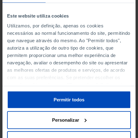
2008
Este website utiliza cookies
VOTOS VÁLIDOS POR PARTIDO OU COLIGAÇÃO - AÇORES
2012
Utilizamos, por definição, apenas os cookies
necessários ao normal funcionamento do site, permitindo
VOTOS VÁLIDOS POR PARTIDO OU COLIGAÇÃO - AÇORES
que navegue através do mesmo. Ao "Permitir todos",
2016
autoriza a utilização de outro tipo de cookies, que
permitem proporcionar uma melhor experiência de
VOTOS VÁLIDOS POR PARTIDO OU COLIGAÇÃO - AÇORES
navegação, avaliar o desempenho do site ou apresentar
2020
as melhores ofertas de produtos e serviços, de acordo
com as suas preferências. Se pretender escolher os
VOTOS VÁLIDOS POR PARTIDO OU COLIGAÇÃO - AÇORES
tipos de cookies, clique em "Personalizar". Saiba mais
2024
sobre cookies através da gestão de preferências ou da
nossa
Política de Cookies
.
Permitir todos
VOTOS VÁLIDOS POR PARTIDO OU COLIGAÇÃO -
MADEIRA 1976
Personalizar
VOTOS VÁLIDOS POR PARTIDO OU COLIGAÇÃO -
MADEIRA 1980