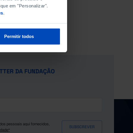
ique em "Personalizar".
es
.
Permitir todos
TTER DA FUNDAÇÃO
dos pessoais aqui fornecidos,
idade*