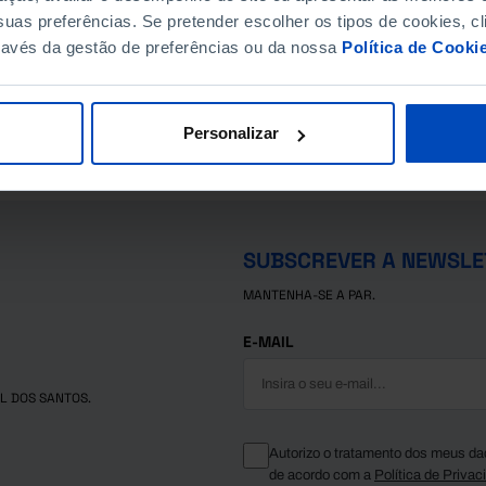
uas preferências. Se pretender escolher os tipos de cookies, cl
ravés da gestão de preferências ou da nossa
Política de Cooki
Personalizar
SUBSCREVER A NEWSLE
MANTENHA-SE A PAR.
E-MAIL
L DOS SANTOS.
Autorizo o tratamento dos meus da
de acordo com a
Política de Privac