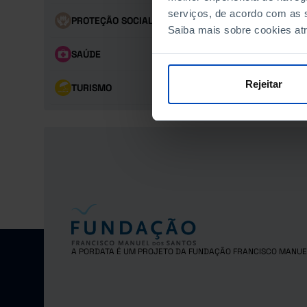
serviços, de acordo com as s
PROTEÇÃO SOCIAL
Saiba mais sobre cookies at
SAÚDE
Rejeitar
TURISMO
A PORDATA É UM PROJETO DA FUNDAÇÃO FRANCISCO MANUE