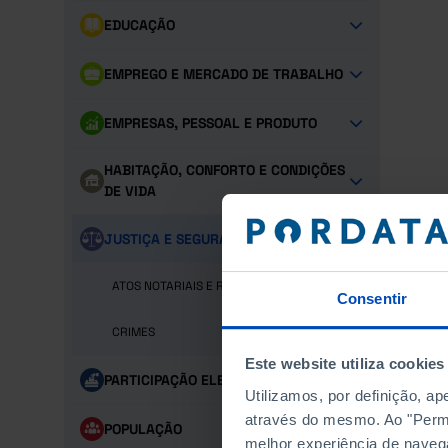
EDUCAÇÃO
EMPREGO E MERCADO DE TRABALHO
EMPRESAS, PESSOAL E PRODUTO
HABITAÇÃO, CONFORTO E CONDIÇÕES
DE VIDA
JUSTIÇA E SEGURANÇA
ATOS NOTARIAIS E REGISTOS
Consentir
CRIMES
Este website utiliza cookies
PARTICIPAÇÃO ELEITORAL
Utilizamos, por definição, a
através do mesmo. Ao "Permit
POPULAÇÃO
melhor experiência de naveg