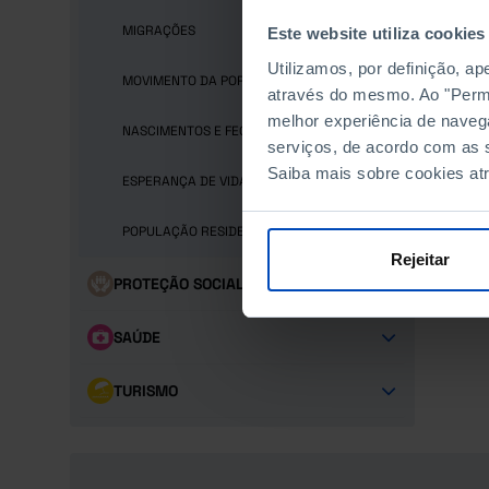
MIGRAÇÕES
Este website utiliza cookies
Utilizamos, por definição, a
MOVIMENTO DA POPULAÇÃO
através do mesmo. Ao "Permit
melhor experiência de naveg
NASCIMENTOS E FECUNDIDADE
serviços, de acordo com as s
Saiba mais sobre cookies at
ESPERANÇA DE VIDA E MORTES
POPULAÇÃO RESIDENTE
Rejeitar
PROTEÇÃO SOCIAL
SAÚDE
TURISMO