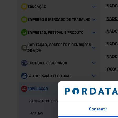
NADO
EDUCAÇÃO
NADO
EMPREGO E MERCADO DE TRABALHO
NADO
EMPRESAS, PESSOAL E PRODUTO
NADO
HABITAÇÃO, CONFORTO E CONDIÇÕES
DE VIDA
NADO
JUSTIÇA E SEGURANÇA
TAXA
PARTICIPAÇÃO ELEITORAL
POPULAÇÃO
CASAMENTOS E DIVÓRCIOS
Consentir
FAMÍLIAS