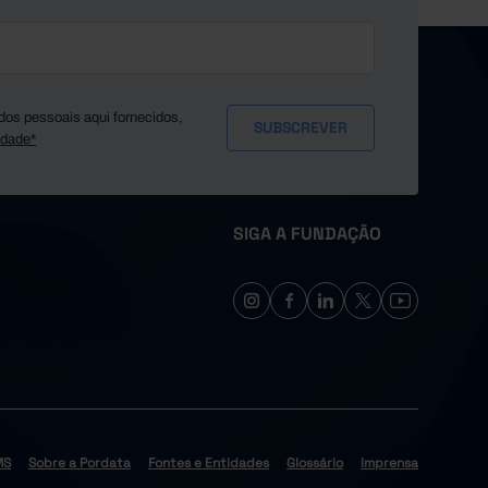
dos pessoais aqui fornecidos,
idade*
SIGA A FUNDAÇÃO
MS
Sobre a Pordata
Fontes e Entidades
Glossário
Imprensa