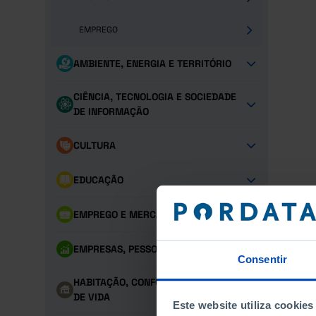
EMPREGO
AMBIENTE, ENERGIA E TERRITÓRIO
CIÊNCIA, TECNOLOGIA E SOCIEDADE
DE INFORMAÇÃO
CULTURA
EDUCAÇÃO
EMPREGO E MERCADO DE TRABALHO
EMPRESAS, PESSOAL E PRODUTO
Consentir
HABITAÇÃO, CONFORTO E CONDIÇÕES
DE VIDA
Este website utiliza cookies