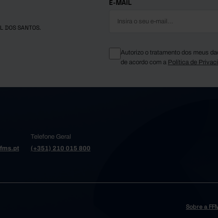
E-MAIL
L DOS SANTOS.
Autorizo o tratamento dos meus da
de acordo com a
Política de Privac
Telefone Geral
fms.pt
(+351) 210 015 800
Sobre a FF