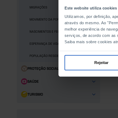
POR 
MIGRAÇÕES
Este website utiliza cookies
POR 
Utilizamos, por definição, a
MOVIMENTO DA POPULAÇÃO
através do mesmo. Ao "Permit
POR 
melhor experiência de naveg
NASCIMENTOS E FECUNDIDADE
serviços, de acordo com as s
RELA
Saiba mais sobre cookies at
ESPERANÇA DE VIDA E MORTES
TOTA
POPULAÇÃO RESIDENTE
Rejeitar
PROTEÇÃO SOCIAL
SAÚDE
TURISMO