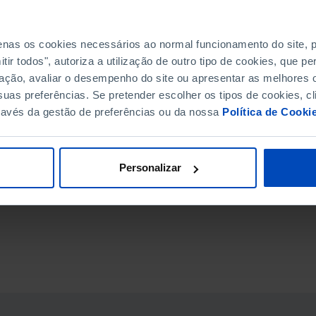
GRUPO ETÁRIO - HOMENS
GRUPO ETÁRIO - MULHERES
penas os cookies necessários ao normal funcionamento do site,
ir todos", autoriza a utilização de outro tipo de cookies, que 
SEXO
ação, avaliar o desempenho do site ou apresentar as melhores o
uas preferências. Se pretender escolher os tipos de cookies, cl
ÇÃO DE MASCULINIDADE
ravés da gestão de preferências ou da nossa
Política de Cooki
L
Personalizar