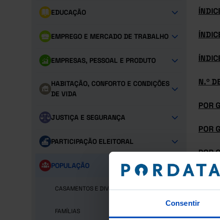
ÍNDIC
EDUCAÇÃO
ÍNDI
EMPREGO E MERCADO DE TRABALHO
ÍNDIC
EMPRESAS, PESSOAL E PRODUTO
N.º D
HABITAÇÃO, CONFORTO E CONDIÇÕES
DE VIDA
POR 
JUSTIÇA E SEGURANÇA
POR 
PARTICIPAÇÃO ELEITORAL
POR 
POPULAÇÃO
POR 
CASAMENTOS E DIVÓRCIOS
POR 
Consentir
FAMÍLIAS