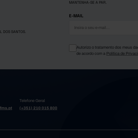
MANTENHA-SE A PAR.
E-MAIL
L DOS SANTOS.
Autorizo o tratamento dos meus da
de acordo com a
Política de Privac
Telefone Geral
fms.pt
(+351) 210 015 800