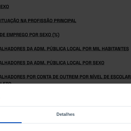
SEXO
ITUAÇÃO NA PROFISSÃO PRINCIPAL
 DE EMPREGO POR SEXO (%)
ALHADORES DA ADM. PÚBLICA LOCAL POR MIL HABITANTES
ALHADORES DA ADM. PÚBLICA LOCAL POR SEXO
ALHADORES POR CONTA DE OUTREM POR NÍVEL DE ESCOLAR
LETO
ALHADORES POR CONTA PRÓPRIA POR NÍVEL DE ESCOLARID
Detalhes