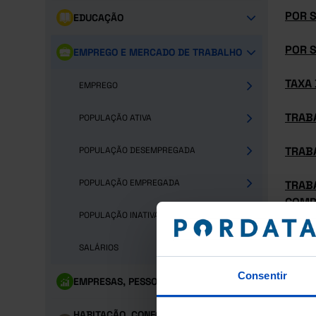
POR 
EDUCAÇÃO
POR S
EMPREGO E MERCADO DE TRABALHO
TAXA
EMPREGO
TRAB
POPULAÇÃO ATIVA
TRAB
POPULAÇÃO DESEMPREGADA
POPULAÇÃO EMPREGADA
TRAB
COMP
POPULAÇÃO INATIVA
TRAB
SALÁRIOS
Consentir
EMPRESAS, PESSOAL E PRODUTO
HABITAÇÃO, CONFORTO E CONDIÇÕES