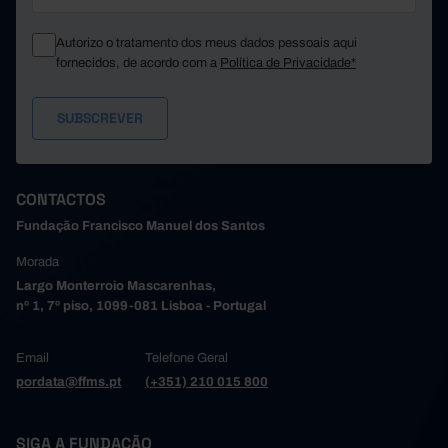
Autorizo o tratamento dos meus dados pessoais aqui
fornecidos, de acordo com a
Política de Privacidade*
CONTACTOS
Fundação Francisco Manuel dos Santos
Morada
Largo Monterroio Mascarenhas,
nº 1, 7º piso, 1099-081 Lisboa - Portugal
Email
Telefone Geral
pordata@ffms.pt
(+351) 210 015 800
SIGA A FUNDAÇÃO