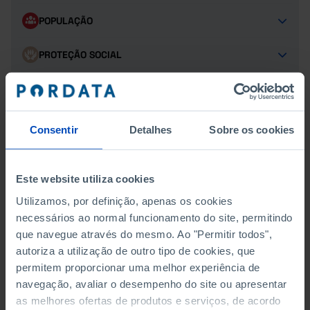
POPULAÇÃO
PROTEÇÃO SOCIAL
SAÚDE
TURISMO
Consentir
Detalhes
Sobre os cookies
Este website utiliza cookies
EDIFÍCIOS
Utilizamos, por definição, apenas os cookies
CONCLUÍDOS PARA HABITAÇÃO FAMILIAR POR TIPO DE
necessários ao normal funcionamento do site, permitindo
OBRA
que navegue através do mesmo. Ao "Permitir todos",
autoriza a utilização de outro tipo de cookies, que
CONCLUÍDOS POR TIPO DE OBRA
permitem proporcionar uma melhor experiência de
navegação, avaliar o desempenho do site ou apresentar
DE HABITAÇÃO FAMILIAR CLÁSSICA
as melhores ofertas de produtos e serviços, de acordo