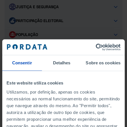
JUSTIÇA E SEGURANÇA
PARTICIPAÇÃO ELEITORAL
POPULAÇÃO
PROTEÇÃO SOCIAL
SAÚDE
Consentir
Detalhes
Sobre os cookies
TURISMO
Este website utiliza cookies
Utilizamos, por definição, apenas os cookies
necessários ao normal funcionamento do site, permitindo
MUSEUS E GALERIAS
que navegue através do mesmo. Ao "Permitir todos",
GALERIAS DE ARTE: ESPAÇOS
autoriza a utilização de outro tipo de cookies, que
permitem proporcionar uma melhor experiência de
GALERIAS DE ARTE: EXPOSIÇÕES
navegação, avaliar o desempenho do site ou apresentar