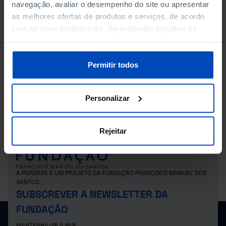
navegação, avaliar o desempenho do site ou apresentar
DESPESA DAS CÂMARAS MUNICIPAIS: CORRENTES E DE
as melhores ofertas de produtos e serviços, de acordo
CAPITAL
com as suas preferências. Se pretender escolher os
tipos de cookies, clique em "Personalizar". Saiba mais
DESPESA DAS CÂMARAS MUNICIPAIS: POR DOMÍNIO
sobre cookies através da gestão de preferências ou da
CULTURAL (1995-2012)
nossa
Política de Cookies
.
Permitir todos
DESPESA DAS CÂMARAS MUNICIPAIS: POR DOMÍNIO
CULTURAL (2013-)
Personalizar
Rejeitar
A PORDATA É UM PROJETO DA FUNDAÇÃO FRANCISCO MANUEL DOS
SANTOS.
SUBSCREVER A NEWSLETTER DA
FUNDAÇÃO
MANTENHA-SE A PAR.