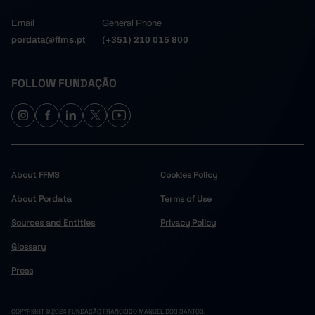
Email
General Phone
pordata@ffms.pt
(+351) 210 015 800
FOLLOW FUNDAÇÃO
About FFMS
Cookies Policy
About Pordata
Terms of Use
Sources and Entities
Privacy Policy
Glossary
Press
COPYRIGHT © 2024 FUNDAÇÃO FRANCISCO MANUEL DOS SANTOS.