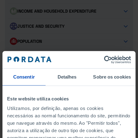
INCOME AND HOUSEHOLD EXPENDITURE
JUSTICE AND SECURITY
POPULATION
SCIENCE, TECHNOLOGY AND INFORMATION SOCIETY
SOCIAL PROTECTION
Consentir
Detalhes
Sobre os cookies
TOURISM
Este website utiliza cookies
TRANSPORT
Utilizamos, por definição, apenas os cookies
necessários ao normal funcionamento do site, permitindo
que navegue através do mesmo. Ao "Permitir todos",
PRODUCTION AND VALUE CREATION
autoriza a utilização de outro tipo de cookies, que
permitem proporcionar uma melhor experiência de