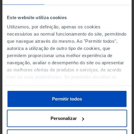
SCIENCE, TECHNOLOGY AND INFORMATION SOCIETY
Este website utiliza cookies
SOCIAL PROTECTION
Utilizamos, por definição, apenas os cookies
TOURISM
necessários ao normal funcionamento do site, permitindo
que navegue através do mesmo. Ao "Permitir todos",
TRANSPORT
autoriza a utilização de outro tipo de cookies, que
permitem proporcionar uma melhor experiência de
navegação, avaliar o desempenho do site ou apresentar
as melhores ofertas de produtos e serviços, de acordo
EXPENDITURE
com as suas preferências. Se pretender escolher os
tipos de cookies, clique em "Personalizar". Saiba mais
BY TYPE OF FUNDING AGENT
sobre cookies através da gestão de preferências ou da
nossa
Política de Cookies
.
Permitir todos
BY TYPE OF PROVIDER
CURRENT
Personalizar
CURRENT
PER CAPITA