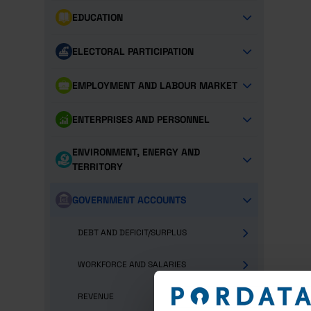
EDUCATION
ELECTORAL PARTICIPATION
EMPLOYMENT AND LABOUR MARKET
ENTERPRISES AND PERSONNEL
ENVIRONMENT, ENERGY AND
TERRITORY
GOVERNMENT ACCOUNTS
DEBT AND DEFICIT/SURPLUS
WORKFORCE AND SALARIES
REVENUE