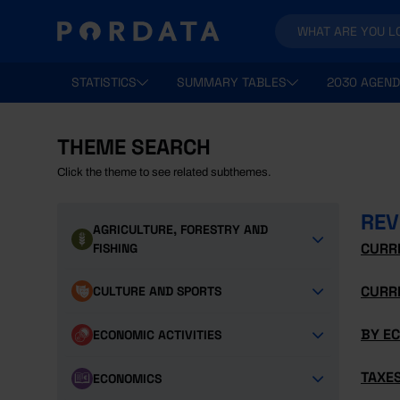
STATISTICS
SUMMARY TABLES
2030 AGEND
THEME SEARCH
Click the theme to see related subthemes.
REV
AGRICULTURE, FORESTRY AND
CURR
FISHING
CURRE
CULTURE AND SPORTS
BY E
ECONOMIC ACTIVITIES
TAXES
ECONOMICS