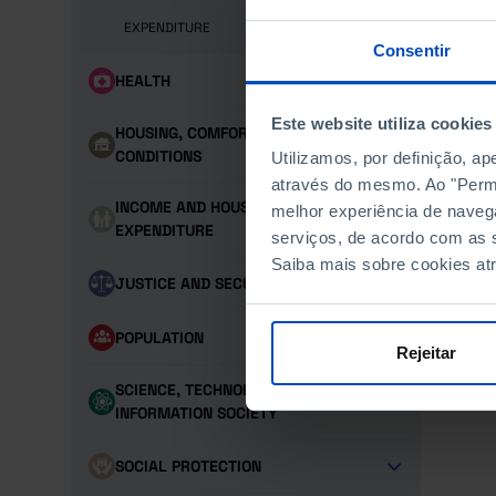
EXPENDITURE
Consentir
HEALTH
Este website utiliza cookies
HOUSING, COMFORT AND LIVING
CONDITIONS
Utilizamos, por definição, a
através do mesmo. Ao "Permit
INCOME AND HOUSEHOLD
melhor experiência de naveg
EXPENDITURE
serviços, de acordo com as s
Saiba mais sobre cookies at
JUSTICE AND SECURITY
POPULATION
Rejeitar
SCIENCE, TECHNOLOGY AND
INFORMATION SOCIETY
SOCIAL PROTECTION