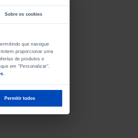
Sobre os cookies
 permitindo que navegue
permitem proporcionar uma
fertas de produtos e
ique em "Personalizar".
es
.
Permitir todos