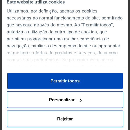
Este website utiliza cookies
SOCIAL PROTECTION
Utilizamos, por definição, apenas os cookies
necessários ao normal funcionamento do site, permitindo
TOURISM
que navegue através do mesmo. Ao "Permitir todos",
autoriza a utilização de outro tipo de cookies, que
TRANSPORT
permitem proporcionar uma melhor experiência de
navegação, avaliar o desempenho do site ou apresentar
as melhores ofertas de produtos e serviços, de acordo
com as suas preferências. Se pretender escolher os
WASTE
tipos de cookies, clique em "Personalizar". Saiba mais
SELECTIVELY COLLECTED OR RECYCLED URBAN WASTE
sobre cookies através da gestão de preferências ou da
(%)
nossa
Política de Cookies
.
Permitir todos
URBAN BY COLLECTION METHOD: UNDIFFERENTIATED
Personalizar
AND SELECTIVE
URBAN BY DESTINATION TYPE
Rejeitar
URBAN COLLECTION PER INHABITANT: TOTAL AND