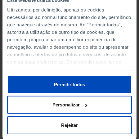
PROTEÇÃO SOCIAL
Utilizamos, por definição, apenas os cookies
necessários ao normal funcionamento do site, permitindo
RENDIMENTO E DESPESAS FAMILIARES
que navegue através do mesmo. Ao "Permitir todos",
autoriza a utilização de outro tipo de cookies, que
SAÚDE
permitem proporcionar uma melhor experiência de
navegação, avaliar o desempenho do site ou apresentar
TRANSPORTES
as melhores ofertas de produtos e serviços, de acordo
com as suas preferências. Se pretender escolher os
TURISMO
tipos de cookies, clique em "Personalizar". Saiba mais
sobre cookies através da gestão de preferências ou da
nossa
Política de Cookies
.
Permitir todos
I&D E INOVAÇÃO
DESPESAS EM I&D
Personalizar
DESPESAS EM I&D EM % DO PIB
Rejeitar
INVESTIGADORES EM I&D