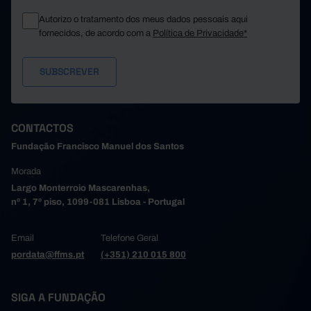
Autorizo o tratamento dos meus dados pessoais aqui
fornecidos, de acordo com a
Política de Privacidade*
CONTACTOS
Fundação Francisco Manuel dos Santos
Morada
Largo Monterroio Mascarenhas,
nº 1, 7º piso, 1099-081 Lisboa - Portugal
Email
Telefone Geral
pordata@ffms.pt
(+351) 210 015 800
SIGA A FUNDAÇÃO