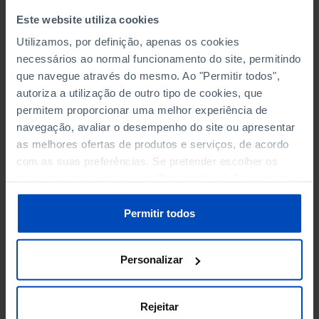
AÉREO
Este website utiliza cookies
Utilizamos, por definição, apenas os cookies
TURISMO
necessários ao normal funcionamento do site, permitindo
que navegue através do mesmo. Ao "Permitir todos",
autoriza a utilização de outro tipo de cookies, que
permitem proporcionar uma melhor experiência de
TRANSPORTE METROPOLITANO
navegação, avaliar o desempenho do site ou apresentar
Nº DE LINHAS E EXTENSÃO DA REDE
as melhores ofertas de produtos e serviços, de acordo
com as suas preferências. Se pretender escolher os
VEÍCULOS EM SERVIÇO
tipos de cookies, clique em "Personalizar". Saiba mais
sobre cookies através da gestão de preferências ou da
CIRCULAÇÃO
nossa
Política de Cookies
.
Permitir todos
PASSAGEIROS
Personalizar
N.º MÉDIO DE PASSAGEIROS POR SERVIÇO
Rejeitar
PESSOAL AO SERVIÇO