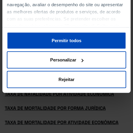
navegação, avaliar o desempenho do site ou apresentar
NASCIMENTOS POR ATIVIDADE ECONÓMICA
as melhores ofertas de produtos e serviços, de acordo
com as suas preferências. Se pretender escolher os
MORTES POR FORMA JURÍDICA
tipos de cookies, clique em "Personalizar". Saiba mais
sobre cookies através da gestão de preferências ou da
MORTES POR ATIVIDADE ECONÓMICA
nossa
Política de Cookies
.
Permitir todos
SOBREVIVÊNCIA POR FORMA JURÍDICA
Personalizar
SOBREVIVÊNCIA POR ATIVIDADE ECONÓMICA
TAXA DE NATALIDADE POR FORMA JURÍDICA
Rejeitar
TAXA DE NATALIDADE POR ATIVIDADE ECONÓMICA
TAXA DE MORTALIDADE POR FORMA JURÍDICA
TAXA DE MORTALIDADE POR ATIVIDADE ECONÓMICA