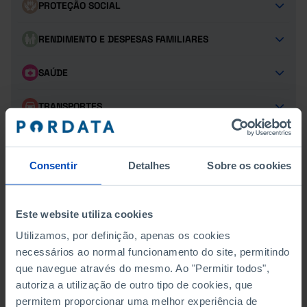
PROTEÇÃO SOCIAL
RENDIMENTO E DESPESAS FAMILIARES
SAÚDE
TRANSPORTES
TURISMO
Consentir
Detalhes
Sobre os cookies
DEMOGRAFIA DAS EMPRESAS
Este website utiliza cookies
NASCIMENTOS, MORTES E SOBREVIVÊNCIA
Utilizamos, por definição, apenas os cookies
necessários ao normal funcionamento do site, permitindo
TAXA DE NATALIDADE, MORTALIDADE E SOBREVIVÊNCIA
que navegue através do mesmo. Ao "Permitir todos",
autoriza a utilização de outro tipo de cookies, que
NASCIMENTOS POR FORMA JURÍDICA
permitem proporcionar uma melhor experiência de